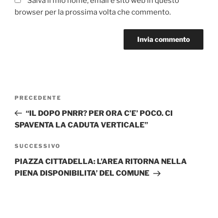
Salva il mio nome, email e sito web in questo
browser per la prossima volta che commento.
Navigazione
Articolo
PRECEDENTE
articoli
precedente:
“IL DOPO PNRR? PER ORA C’E’ POCO. CI
SPAVENTA LA CADUTA VERTICALE”
Articolo
SUCCESSIVO
successivo
PIAZZA CITTADELLA: L’AREA RITORNA NELLA
PIENA DISPONIBILITA’ DEL COMUNE