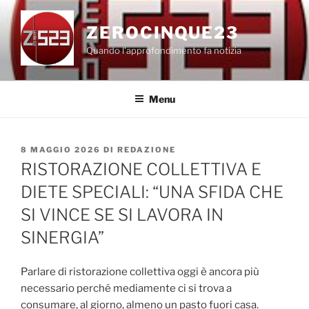
Salta
al
ZEROCINQUE23
contenuto
Quando l'approfondimento fa notizia
Menu
PUBBLICATO
8 MAGGIO 2026
DI
REDAZIONE
IL
RISTORAZIONE COLLETTIVA E
DIETE SPECIALI: “UNA SFIDA CHE
SI VINCE SE SI LAVORA IN
SINERGIA”
Parlare di ristorazione collettiva oggi è ancora più
necessario perché mediamente ci si trova a
consumare, al giorno, almeno un pasto fuori casa.