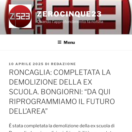
Salta
al
ZEROCINQUE23
contenuto
Quando l'approfondimento fa notizia
Menu
PUBBLICATO
10 APRILE 2025
DI
REDAZIONE
IL
RONCAGLIA: COMPLETATA LA
DEMOLIZIONE DELLA EX
SCUOLA. BONGIORNI: “DA QUI
RIPROGRAMMIAMO IL FUTURO
DELL’AREA”
È stata completata la demolizione della ex scuola di