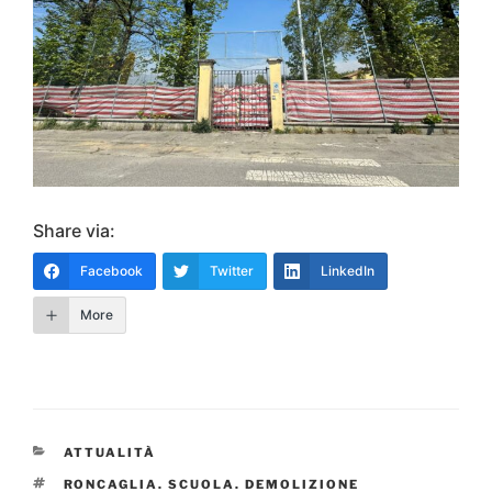
Share via:
Facebook
Twitter
LinkedIn
More
CATEGORIE
ATTUALITÀ
TAG
RONCAGLIA. SCUOLA. DEMOLIZIONE