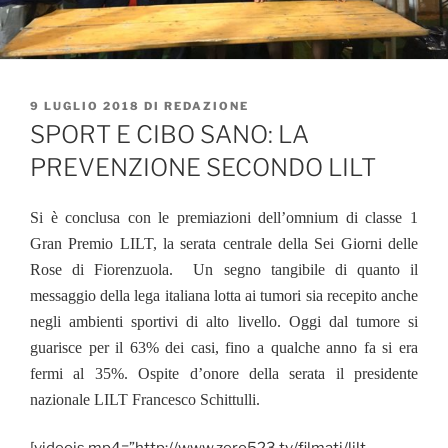
PUBBLICATO
9 LUGLIO 2018
DI
REDAZIONE
IL
SPORT E CIBO SANO: LA
PREVENZIONE SECONDO LILT
Si è conclusa con le premiazioni dell’omnium di classe 1
Gran Premio LILT, la serata centrale della Sei Giorni delle
Rose di Fiorenzuola.
Un segno tangibile di quanto il
messaggio della lega italiana lotta ai tumori sia recepito anche
negli ambienti sportivi di alto livello. Oggi dal tumore si
guarisce per il 63% dei casi, fino a qualche anno fa si era
fermi al 35%. Ospite d’onore della serata il presidente
nazionale LILT Francesco Schittulli.
[videojs mp4=”http://www.zero523.tv/filmati/lilt