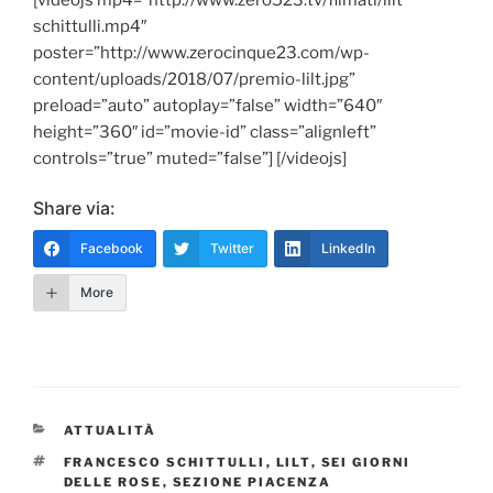
schittulli.mp4″
poster=”http://www.zerocinque23.com/wp-
content/uploads/2018/07/premio-lilt.jpg”
preload=”auto” autoplay=”false” width=”640″
height=”360″ id=”movie-id” class=”alignleft”
controls=”true” muted=”false”] [/videojs]
Share via:
Facebook
Twitter
LinkedIn
More
CATEGORIE
ATTUALITÀ
TAG
FRANCESCO SCHITTULLI
,
LILT
,
SEI GIORNI
DELLE ROSE
,
SEZIONE PIACENZA