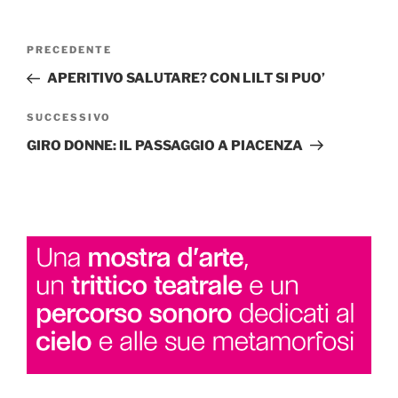
Navigazione
Articolo
PRECEDENTE
articoli
precedente:
APERITIVO SALUTARE? CON LILT SI PUO’
Articolo
SUCCESSIVO
successivo
GIRO DONNE: IL PASSAGGIO A PIACENZA