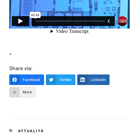
>
Share via:
Facebook
Twitter
LinkedIn
More
CATEGORIE
ATTUALITÀ