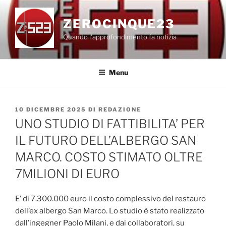
Salta
al
ZEROCINQUE23
contenuto
Quando l'approfondimento fa notizia
Menu
PUBBLICATO
10 DICEMBRE 2025
DI
REDAZIONE
IL
UNO STUDIO DI FATTIBILITA’ PER
IL FUTURO DELL’ALBERGO SAN
MARCO. COSTO STIMATO OLTRE
7MILIONI DI EURO
E’ di 7.300.000 euro il costo complessivo del restauro
dell’ex albergo San Marco. Lo studio è stato realizzato
dall’ingegner Paolo Milani, e dai collaboratori, su