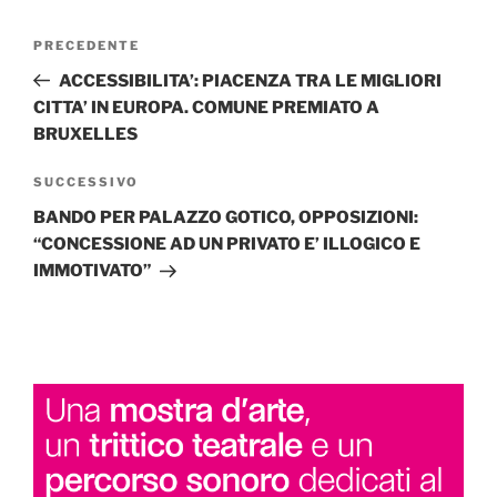
Navigazione
Articolo
PRECEDENTE
articoli
precedente:
ACCESSIBILITA’: PIACENZA TRA LE MIGLIORI
CITTA’ IN EUROPA. COMUNE PREMIATO A
BRUXELLES
Articolo
SUCCESSIVO
successivo
BANDO PER PALAZZO GOTICO, OPPOSIZIONI:
“CONCESSIONE AD UN PRIVATO E’ ILLOGICO E
IMMOTIVATO”