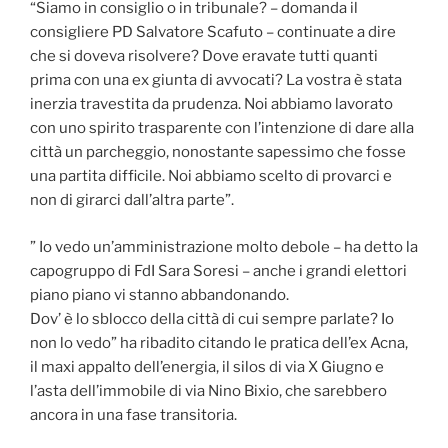
“Siamo in consiglio o in tribunale? – domanda il
consigliere PD Salvatore Scafuto – continuate a dire
che si doveva risolvere? Dove eravate tutti quanti
prima con una ex giunta di avvocati? La vostra è stata
inerzia travestita da prudenza. Noi abbiamo lavorato
con uno spirito trasparente con l’intenzione di dare alla
città un parcheggio, nonostante sapessimo che fosse
una partita difficile. Noi abbiamo scelto di provarci e
non di girarci dall’altra parte”.
” Io vedo un’amministrazione molto debole – ha detto la
capogruppo di FdI Sara Soresi – anche i grandi elettori
piano piano vi stanno abbandonando.
Dov’ è lo sblocco della città di cui sempre parlate? Io
non lo vedo” ha ribadito citando le pratica dell’ex Acna,
il maxi appalto dell’energia, il silos di via X Giugno e
l’asta dell’immobile di via Nino Bixio, che sarebbero
ancora in una fase transitoria.