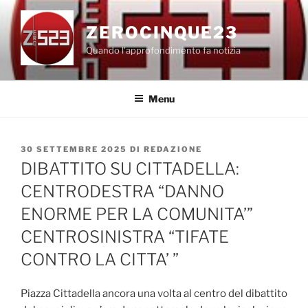
Salta
al
ZEROCINQUE23
contenuto
Quando l'approfondimento fa notizia
Menu
PUBBLICATO
30 SETTEMBRE 2025
DI
REDAZIONE
IL
DIBATTITO SU CITTADELLA:
CENTRODESTRA “DANNO
ENORME PER LA COMUNITA’”
CENTROSINISTRA “TIFATE
CONTRO LA CITTA’ ”
Piazza Cittadella ancora una volta al centro del dibattito