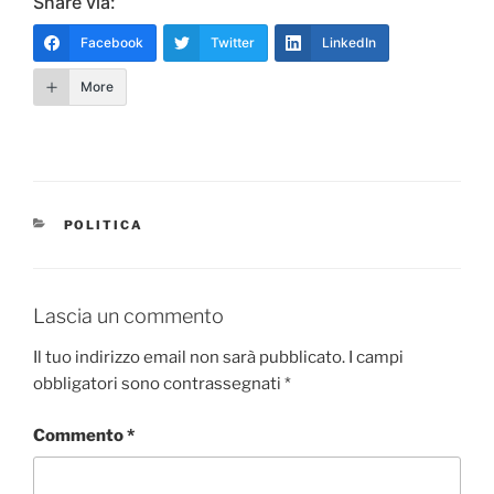
Share via:
Facebook
Twitter
LinkedIn
More
CATEGORIE
POLITICA
Lascia un commento
Il tuo indirizzo email non sarà pubblicato.
I campi
obbligatori sono contrassegnati
*
Commento
*