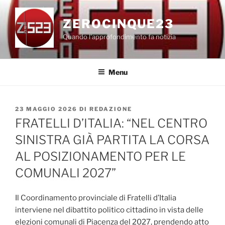
Salta
al
ZEROCINQUE23
contenuto
Quando l'approfondimento fa notizia
Menu
PUBBLICATO
23 MAGGIO 2026
DI
REDAZIONE
IL
FRATELLI D’ITALIA: “NEL CENTRO
SINISTRA GIÀ PARTITA LA CORSA
AL POSIZIONAMENTO PER LE
COMUNALI 2027”
Il Coordinamento provinciale di Fratelli d’Italia
interviene nel dibattito politico cittadino in vista delle
elezioni comunali di Piacenza del 2027, prendendo atto