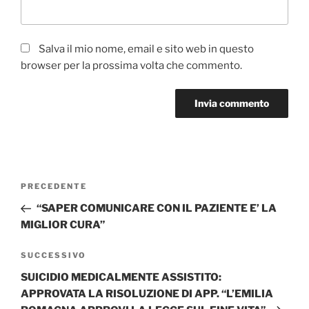
Salva il mio nome, email e sito web in questo
browser per la prossima volta che commento.
Navigazione
Articolo
PRECEDENTE
articoli
precedente:
“SAPER COMUNICARE CON IL PAZIENTE E’ LA
MIGLIOR CURA”
Articolo
SUCCESSIVO
successivo
SUICIDIO MEDICALMENTE ASSISTITO:
APPROVATA LA RISOLUZIONE DI APP. “L’EMILIA