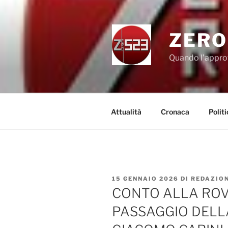
Salta
al
contenuto
ZERO
Quando l'appro
Attualità
Cronaca
Politi
PUBBLICATO
15 GENNAIO 2026
DI
REDAZIO
IL
CONTO ALLA ROVE
PASSAGGIO DELL