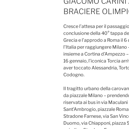
GIACOMO CARINI 
BRACIERE OLIMP
Cresce l’attesa per il passagg
conclusione della 40° tappa del
Grecia e l’approdo a Roma il 6
l’Italia per raggiungere Milano 
insieme a Cortina d’Ampezzo – 
16 gennaio, l’iconica Torcia ar
aver toccato Alessandria, Tort
Codogno.
Il tragitto urbano della carova
da piazzale Milano – prendendo 
riservata ai bus in via Maculani
Sant’Ambrogio, piazzale Roma, v
Stradone Farnese, via San Vince
Duomo, via Chiapponi, piazza S