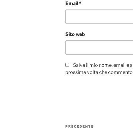
Email
*
Sito web
Salva il mio nome, email e 
prossima volta che commento
Navigazione
Articolo
PRECEDENTE