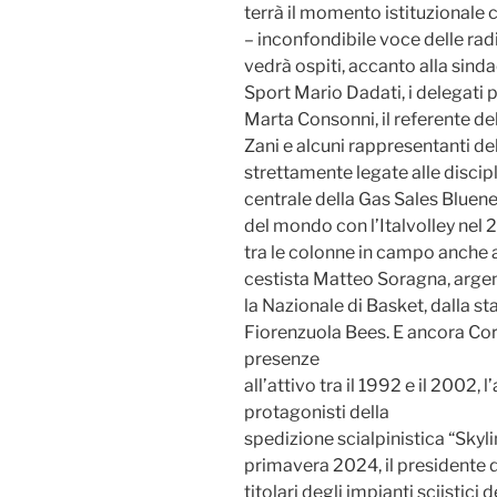
terrà il momento istituzionale
– inconfondibile voce delle ra
vedrà ospiti, accanto alla sinda
Sport Mario Dadati, i delegati p
Marta Consonni, il referente del
Zani e alcuni rappresentanti de
strettamente legate alle disciplin
centrale della Gas Sales Bluen
del mondo con l’Italvolley nel 
tra le colonne in campo anche al
cestista Matteo Soragna, argen
la Nazionale di Basket, dalla 
Fiorenzuola Bees. E ancora Cor
presenze
all’attivo tra il 1992 e il 2002, 
protagonisti della
spedizione scialpinistica “Skyl
primavera 2024, il presidente 
titolari degli impianti sciisti