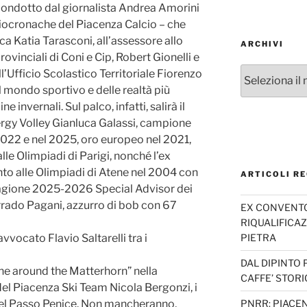
 condotto dal giornalista Andrea Amorini
diocronache del Piacenza Calcio – che
ca Katia Tarasconi, all’assessore allo
ARCHIVI
rovinciali di Coni e Cip, Robert Gionelli e
Archivi
l’Ufficio Scolastico Territoriale Fiorenzo
l mondo sportivo e delle realtà più
e invernali. Sul palco, infatti, salirà il
ergy Volley Gianluca Galassi, campione
2022 e nel 2025, oro europeo nel 2021,
le Olimpiadi di Parigi, nonché l’ex
to alle Olimpiadi di Atene nel 2004 con
ARTICOLI RE
stagione 2025-2026 Special Advisor dei
rado Pagani, azzurro di bob con 67
EX CONVENTO 
RIQUALIFICAZ
PIETRA
l’avvocato Flavio Saltarelli tra i
DAL DIPINTO 
ine around the Matterhorn” nella
CAFFE’ STORI
del Piacenza Ski Team Nicola Bergonzi, i
PNRR: PIACEN
ci del Passo Penice. Non mancheranno,