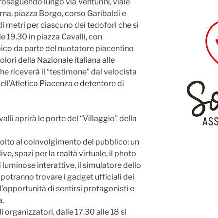
roseguendo lungo via Venturini, viale
erna, piazza Borgo, corso Garibaldi e
di metri per ciascuno dei tedofori che si
le 19.30 in piazza Cavalli, con
pico da parte del nuotatore piacentino
olori della Nazionale italiana alle
che riceverà il “testimone” dal velocista
ll’Atletica Piacenza e detentore di
alli aprirà le porte del “Villaggio” della
volto al coinvolgimento del pubblico: un
ive, spazi per la realtà virtuale, il photo
 luminose interattive, il simulatore dello
 potranno trovare i gadget ufficiali dei
i l’opportunità di sentirsi protagonisti e
a.
 organizzatori, dalle 17.30 alle 18 si