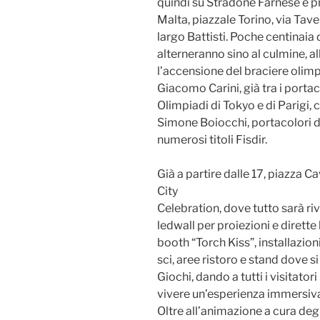
quindi su Stradone Farnese e p
Malta, piazzale Torino, via Tav
largo Battisti. Poche centinaia 
alterneranno sino al culmine, al
l’accensione del braciere olim
Giacomo Carini, già tra i portac
Olimpiadi di Tokyo e di Parigi, 
Simone Boiocchi, portacolori de
numerosi titoli Fisdir.
Già a partire dalle 17, piazza Cav
City
Celebration, dove tutto sarà ri
ledwall per proiezioni e dirette l
booth “Torch Kiss”, installazioni
sci, aree ristoro e stand dove si
Giochi, dando a tutti i visitator
vivere un’esperienza immersiv
Oltre all’animazione a cura degli