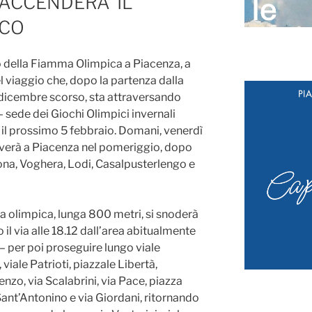
ACCENDERA’ IL
ICO
io della Fiamma Olimpica a Piacenza, a
 viaggio che, dopo la partenza dalla
 dicembre scorso, sta attraversando
– sede dei Giochi Olimpici invernali
il prossimo 5 febbraio. Domani, venerdì
riverà a Piacenza nel pomeriggio, dopo
ona, Voghera, Lodi, Casalpusterlengo e
na olimpica, lunga 800 metri, si snoderà
il via alle 18.12 dall’area abitualmente
 – per poi proseguire lungo viale
iale Patrioti, piazzale Libertà,
nzo, via Scalabrini, via Pace, piazza
ant’Antonino e via Giordani, ritornando