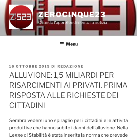
Salta
al
ZEROCINQUE23
contenuto
Quando l'approfondimento fa notizia
Menu
PUBBLICATO
16 OTTOBRE 2015
DI
REDAZIONE
IL
ALLUVIONE: 1,5 MILIARDI PER
RISARCIMENTI AI PRIVATI. PRIMA
RISPOSTA ALLE RICHIESTE DEI
CITTADINI
Sembra vedersi uno spiraglio per i cittadini e le attività
produttive che hanno subito i danni dell’alluvione. Nella
Legge di Stabilità è stata inserita la norma che prevede