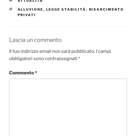
CATEGORIE
ATTUALITÀ
TAG
ALLUVIONE
,
LEGGE STABILITÀ
,
RISARCIMENTO
PRIVATI
Lascia un commento
Il tuo indirizzo email non sarà pubblicato.
I campi
obbligatori sono contrassegnati
*
Commento
*