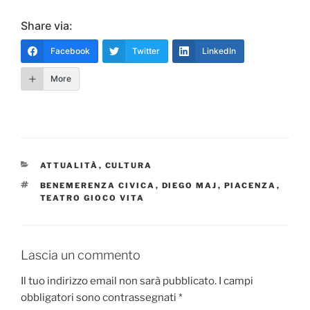
Share via:
Facebook
Twitter
LinkedIn
More
CATEGORIE
ATTUALITÀ
,
CULTURA
TAG
BENEMERENZA CIVICA
,
DIEGO MAJ
,
PIACENZA
,
TEATRO GIOCO VITA
Lascia un commento
Il tuo indirizzo email non sarà pubblicato.
I campi
obbligatori sono contrassegnati
*