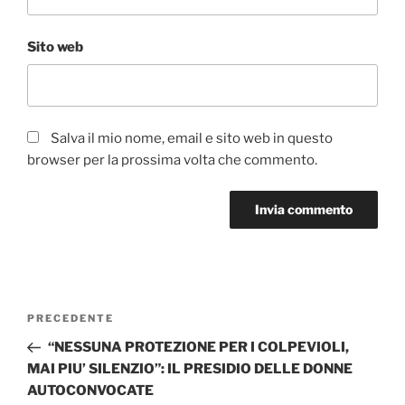
Sito web
Salva il mio nome, email e sito web in questo
browser per la prossima volta che commento.
Navigazione
Articolo
PRECEDENTE
articoli
precedente:
“NESSUNA PROTEZIONE PER I COLPEVIOLI,
MAI PIU’ SILENZIO”: IL PRESIDIO DELLE DONNE
AUTOCONVOCATE