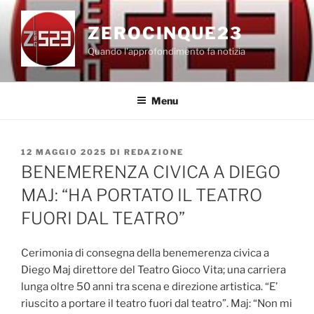
Salta
al
ZEROCINQUE23
contenuto
Quando l'approfondimento fa notizia
Menu
PUBBLICATO
12 MAGGIO 2025
DI
REDAZIONE
IL
BENEMERENZA CIVICA A DIEGO
MAJ: “HA PORTATO IL TEATRO
FUORI DAL TEATRO”
Cerimonia di consegna della benemerenza civica a
Diego Maj direttore del Teatro Gioco Vita; una carriera
lunga oltre 50 anni tra scena e direzione artistica. “E’
riuscito a portare il teatro fuori dal teatro”. Maj: “Non mi