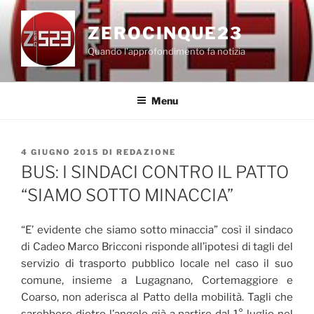
Salta
al
ZEROCINQUE23
contenuto
Quando l'approfondimento fa notizia
Menu
PUBBLICATO
4 GIUGNO 2015
DI
REDAZIONE
IL
BUS: I SINDACI CONTRO IL PATTO
“SIAMO SOTTO MINACCIA”
“E’ evidente che siamo sotto minaccia” così il sindaco
di Cadeo Marco Bricconi risponde all’ipotesi di tagli del
servizio di trasporto pubblico locale nel caso il suo
comune, insieme a Lugagnano, Cortemaggiore e
Coarso, non aderisca al Patto della mobilità. Tagli che