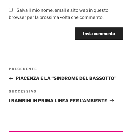
Salva il mio nome, email e sito web in questo
browser per la prossima volta che commento.
Navigazione
Articolo
PRECEDENTE
articoli
precedente:
PIACENZA E LA “SINDROME DEL BASSOTTO”
Articolo
SUCCESSIVO
successivo
I BAMBINI IN PRIMA LINEA PER L’AMBIENTE