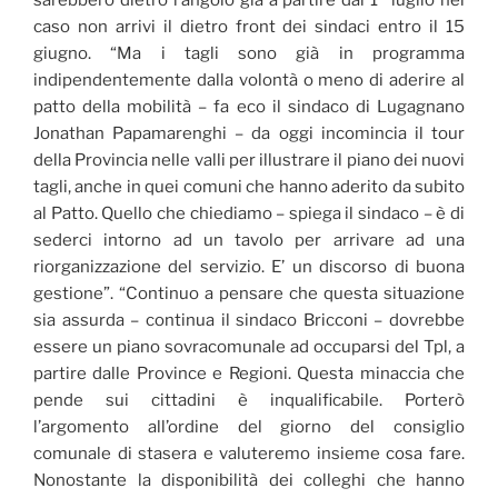
sarebbero dietro l’angolo già a partire dal 1° luglio nel
caso non arrivi il dietro front dei sindaci entro il 15
giugno. “Ma i tagli sono già in programma
indipendentemente dalla volontà o meno di aderire al
patto della mobilità – fa eco il sindaco di Lugagnano
Jonathan Papamarenghi – da oggi incomincia il tour
della Provincia nelle valli per illustrare il piano dei nuovi
tagli, anche in quei comuni che hanno aderito da subito
al Patto. Quello che chiediamo – spiega il sindaco – è di
sederci intorno ad un tavolo per arrivare ad una
riorganizzazione del servizio. E’ un discorso di buona
gestione”. “Continuo a pensare che questa situazione
sia assurda – continua il sindaco Bricconi – dovrebbe
essere un piano sovracomunale ad occuparsi del Tpl, a
partire dalle Province e Regioni. Questa minaccia che
pende sui cittadini è inqualificabile. Porterò
l’argomento all’ordine del giorno del consiglio
comunale di stasera e valuteremo insieme cosa fare.
Nonostante la disponibilità dei colleghi che hanno