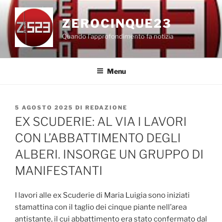
Salta
al
ZEROCINQUE23
contenuto
Quando l'approfondimento fa notizia
Menu
PUBBLICATO
5 AGOSTO 2025
DI
REDAZIONE
IL
EX SCUDERIE: AL VIA I LAVORI
CON L’ABBATTIMENTO DEGLI
ALBERI. INSORGE UN GRUPPO DI
MANIFESTANTI
I lavori alle ex Scuderie di Maria Luigia sono iniziati
stamattina con il taglio dei cinque piante nell’area
antistante, il cui abbattimento era stato confermato dal