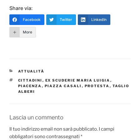
Share via:
Facebook
Twitter
LinkedIn
More
CATEGORIE
ATTUALITÀ
TAG
CITTADINI
,
EX SCUDERIE MARIA LUIGIA
,
PIACENZA
,
PIAZZA CASALI
,
PROTESTA
,
TAGLIO
ALBERI
Lascia un commento
Il tuo indirizzo email non sarà pubblicato.
I campi
obbligatori sono contrassegnati
*