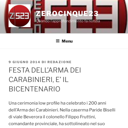
Salta
al
ZEROCINQUE23
contenuto
Quando l'approfondimento fa notizia
Menu
PUBBLICATO
9 GIUGNO 2014
DI
REDAZIONE
IL
FESTA DELL’ARMA DEI
CARABINIERI, E’ IL
BICENTENARIO
Una cerimonia low profile ha celebrato i 200 anni
dell’Arma dei Carabinieri. Nella caserma Paride Biselli
di viale Beverora il colonello Filippo Fruttini,
comandante provinciale, ha sottolineato nel suo