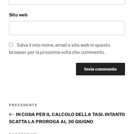
Sito web
Salva il mio nome, email e sito web in questo
browser per la prossima volta che commento.
Navigazione
Articolo
PRECEDENTE
articoli
precedente:
IN CODA PER IL CALCOLO DELLA TASI. INTANTO
SCATTA LA PROROGA AL 30 GIUGNO