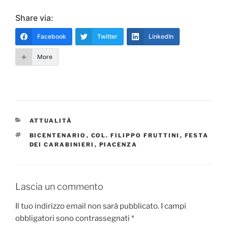
Share via:
Facebook
Twitter
LinkedIn
More
CATEGORIE
ATTUALITÀ
TAG
BICENTENARIO
,
COL. FILIPPO FRUTTINI
,
FESTA
DEI CARABINIERI
,
PIACENZA
Lascia un commento
Il tuo indirizzo email non sarà pubblicato.
I campi
obbligatori sono contrassegnati
*