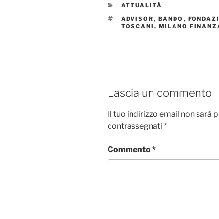
CATEGORIE
ATTUALITÀ
TAG
ADVISOR
,
BANDO
,
FONDAZI
TOSCANI
,
MILANO FINANZ
Lascia un commento
Il tuo indirizzo email non sarà 
contrassegnati
*
Commento
*