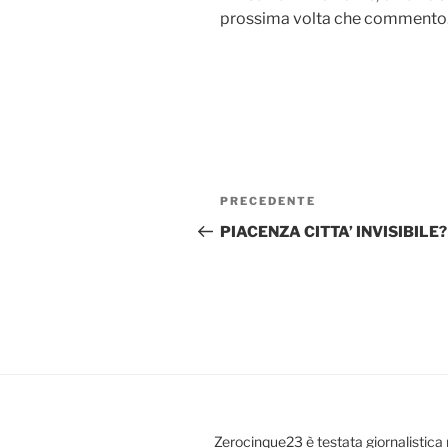
prossima volta che commento
Navigazione
Articolo
PRECEDENTE
articoli
precedente:
PIACENZA CITTA’ INVISIBILE?
Zerocinque23 è testata giornalistica 