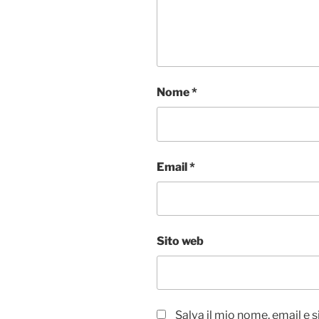
Nome
*
Email
*
Sito web
Salva il mio nome, email e 