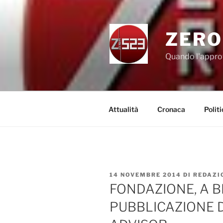
Salta
al
contenuto
ZERO
Quando l'appro
Attualità
Cronaca
Politi
PUBBLICATO
14 NOVEMBRE 2014
DI
REDAZI
IL
FONDAZIONE, A B
PUBBLICAZIONE 