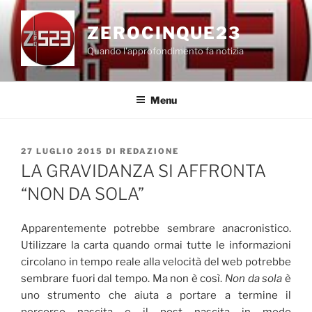
Salta
al
ZEROCINQUE23
contenuto
Quando l'approfondimento fa notizia
Menu
PUBBLICATO
27 LUGLIO 2015
DI
REDAZIONE
IL
LA GRAVIDANZA SI AFFRONTA
“NON DA SOLA”
Apparentemente potrebbe sembrare anacronistico.
Utilizzare la carta quando ormai tutte le informazioni
circolano in tempo reale alla velocità del web potrebbe
sembrare fuori dal tempo. Ma non è così.
Non da sola
è
uno strumento che aiuta a portare a termine il