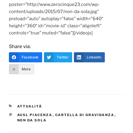
poster=”http://www.zerocinque23.com/wp-
content/uploads/2015/07/non-da-sola.jpg”
preload=”auto” autoplay=”false” width=”640″
height=”360″ id=”movie-id” class=”alignleft”
controls=”true” muted=”false”][/videojs]
Share via:
Facebook
Twitter
LinkedIn
More
CATEGORIE
ATTUALITÀ
TAG
AUSL PIACENZA
,
CARTELLA DI GRAVIDANZA
,
NON DA SOLA