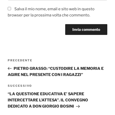
Salva il mio nome, email e sito web in questo
browser per la prossima volta che commento.
Navigazione
Articolo
PRECEDENTE
articoli
precedente:
PIETRO GRASSO: “CUSTODIRE LA MEMORIA E
AGIRE NEL PRESENTE CON I RAGAZZI”
Articolo
SUCCESSIVO
successivo
“LA QUESTIONE EDUCATIVA E’ SAPERE
INTERCETTARE L’ATTESA”. IL CONVEGNO
DEDICATO A DON GIORGIO BOSINI