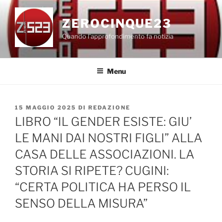
Salta
al
ZEROCINQUE23
contenuto
Quando l'approfondimento fa notizia
Menu
PUBBLICATO
15 MAGGIO 2025
DI
REDAZIONE
IL
LIBRO “IL GENDER ESISTE: GIU’
LE MANI DAI NOSTRI FIGLI” ALLA
CASA DELLE ASSOCIAZIONI. LA
STORIA SI RIPETE? CUGINI:
“CERTA POLITICA HA PERSO IL
SENSO DELLA MISURA”