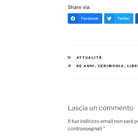
Share via:
Facebook
Twitter
CATEGORIE
ATTUALITÀ
TAG
80 ANNI
,
CERIMONIA
,
LIB
Lascia un commento
Il tuo indirizzo email non sarà 
contrassegnati
*