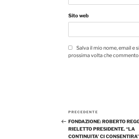
Sito web
Salva il mio nome, email e 
prossima volta che commento
Navigazione
Articolo
PRECEDENTE
articoli
precedente:
FONDAZIONE: ROBERTO REGG
RIELETTO PRESIDENTE. “LA
CONTINUITA’ CI CONSENTIRA’