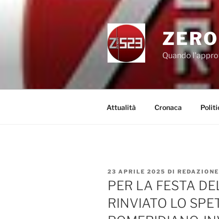
Salta
al
contenuto
ZERO
Quando l'appro
Attualità
Cronaca
Politi
PUBBLICATO
23 APRILE 2025
DI
REDAZIONE
IL
PER LA FESTA DE
RINVIATO LO SP