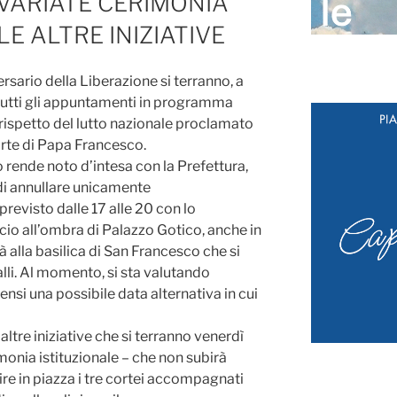
VARIATE CERIMONIA
LE ALTRE INIZIATIVE
rsario della Liberazione si terranno, a
utti gli appuntamenti in programma
l rispetto del lutto nazionale proclamato
rte di Papa Francesco.
rende noto d’intesa con la Prefettura,
 di annullare unicamente
revisto dalle 17 alle 20 con lo
scio all’ombra di Palazzo Gotico, anche in
 alla basilica di San Francesco che si
lli. Al momento, si sta valutando
nsi una possibile data alternativa in cui
ltre iniziative che si terranno venerdì
imonia istituzionale – che non subirà
re in piazza i tre cortei accompagnati