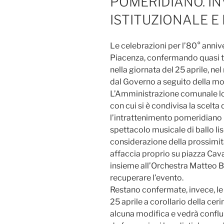
POMERIDIANO. IN
ISTITUZIONALE E 
Le celebrazioni per l’80° annive
Piacenza, confermando quasi t
nella giornata del 25 aprile, ne
dal Governo a seguito della mo
L’Amministrazione comunale lo 
con cui si è condivisa la scelta
l’intrattenimento pomeridiano p
spettacolo musicale di ballo li
considerazione della prossimità
affaccia proprio su piazza Cava
insieme all’Orchestra Matteo Be
recuperare l’evento.
Restano confermate, invece, le a
25 aprile a corollario della cer
alcuna modifica e vedrà conflui