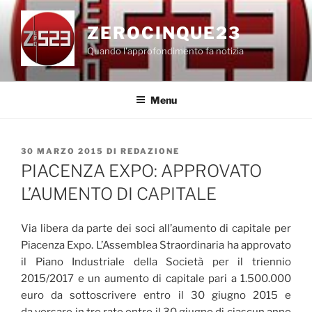
Salta
al
ZEROCINQUE23
contenuto
Quando l'approfondimento fa notizia
Menu
PUBBLICATO
30 MARZO 2015
DI
REDAZIONE
IL
PIACENZA EXPO: APPROVATO
L’AUMENTO DI CAPITALE
Via libera da parte dei soci all’aumento di capitale per
Piacenza Expo. L’Assemblea Straordinaria ha approvato
il Piano Industriale della Società per il triennio
2015/2017 e un aumento di capitale pari a 1.500.000
euro da sottoscrivere entro il 30 giugno 2015 e