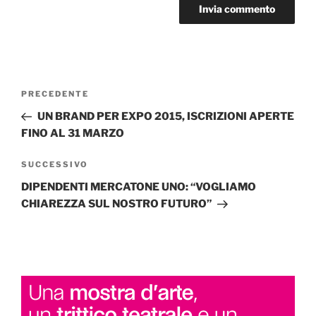
Navigazione
Articolo
PRECEDENTE
articoli
precedente:
UN BRAND PER EXPO 2015, ISCRIZIONI APERTE
FINO AL 31 MARZO
Articolo
SUCCESSIVO
successivo
DIPENDENTI MERCATONE UNO: “VOGLIAMO
CHIAREZZA SUL NOSTRO FUTURO”