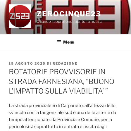
Salta
al
ZEROCINQUE23
contenuto
Quando l'approfondimento fa notizia
Menu
PUBBLICATO
19 AGOSTO 2025
DI
REDAZIONE
IL
ROTATORIE PROVVISORIE IN
STRADA FARNESIANA, “BUONO
L’IMPATTO SULLA VIABILITA’ ”
La strada provinciale 6 di Carpaneto, all’altezza dello
svincolo con la tangenziale sud è una delle arterie da
tempo attenzionate, da Provincia e Comune, per la
pericolosità soprattutto in entrata e uscita dagli