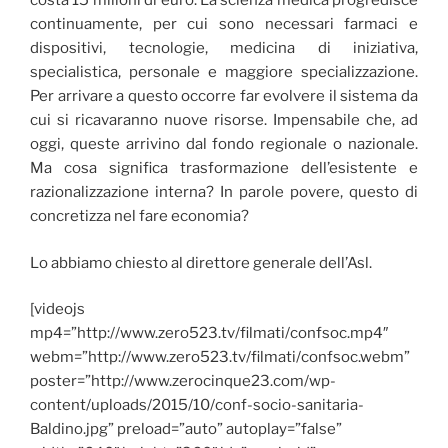
costa 15 milioni di euro. La scienza medica progredisce
continuamente, per cui sono necessari farmaci e
dispositivi, tecnologie, medicina di iniziativa,
specialistica, personale e maggiore specializzazione.
Per arrivare a questo occorre far evolvere il sistema da
cui si ricavaranno nuove risorse. Impensabile che, ad
oggi, queste arrivino dal fondo regionale o nazionale.
Ma cosa significa trasformazione dell’esistente e
razionalizzazione interna? In parole povere, questo di
concretizza nel fare economia?
Lo abbiamo chiesto al direttore generale dell’Asl.
[videojs
mp4=”http://www.zero523.tv/filmati/confsoc.mp4″
webm=”http://www.zero523.tv/filmati/confsoc.webm”
poster=”http://www.zerocinque23.com/wp-
content/uploads/2015/10/conf-socio-sanitaria-
Baldino.jpg” preload=”auto” autoplay=”false”