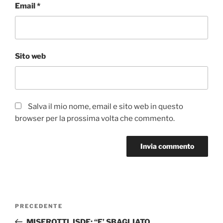
Email
*
Sito web
Salva il mio nome, email e sito web in questo
browser per la prossima volta che commento.
Navigazione
Articolo
PRECEDENTE
articoli
precedente:
MISEROTTI, ISDE: “E’ SBAGLIATO