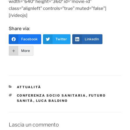
width=”640″ height=”360″ id=”movie-id”
class=”alignleft” controls=”true” muted=”false”]
[/videojs]
Share via:
Facebook
Twitter
LinkedIn
More
CATEGORIE
ATTUALITÀ
TAG
CONFERENZA SOCIO SANITARIA
,
FUTURO
SANITÀ
,
LUCA BALDINO
Lascia un commento