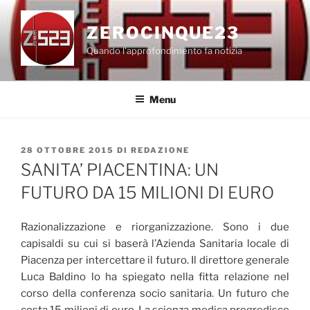
Salta
al
ZEROCINQUE23
contenuto
Quando l'approfondimento fa notizia
Menu
PUBBLICATO
28 OTTOBRE 2015
DI
REDAZIONE
IL
SANITA’ PIACENTINA: UN
FUTURO DA 15 MILIONI DI EURO
Razionalizzazione e riorganizzazione. Sono i due
capisaldi su cui si baserà l’Azienda Sanitaria locale di
Piacenza per intercettare il futuro. Il direttore generale
Luca Baldino lo ha spiegato nella fitta relazione nel
corso della conferenza socio sanitaria. Un futuro che