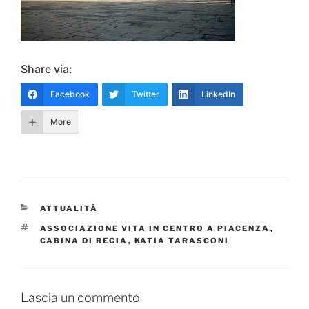
Share via:
Facebook
Twitter
LinkedIn
More
CATEGORIE
ATTUALITÀ
TAG
ASSOCIAZIONE VITA IN CENTRO A PIACENZA
,
CABINA DI REGIA
,
KATIA TARASCONI
Lascia un commento