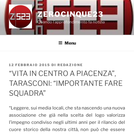
Salta
al
ZEROCINQUE23
contenuto
Quando l'approfondimento fa notizia
Menu
PUBBLICATO
12 FEBBRAIO 2015
DI
REDAZIONE
IL
“VITA IN CENTRO A PIACENZA”,
TARASCONI: “IMPORTANTE FARE
SQUADRA”
“Leggere, sui media locali, che sta nascendo una nuova
associazione che già nella scelta del logo valorizza
l’impegno condiviso negli ultimi anni per il rilancio del
cuore storico della nostra città, non può che essere