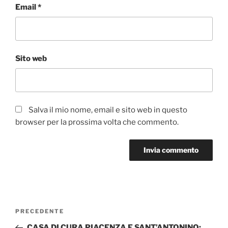
Email
*
Sito web
Salva il mio nome, email e sito web in questo
browser per la prossima volta che commento.
Navigazione
Articolo
PRECEDENTE
articoli
precedente:
CASA DI CURA PIACENZA E SANT’ANTONINO: