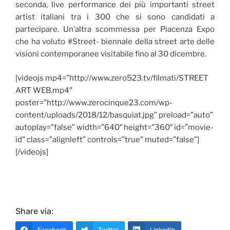
seconda, live performance dei più importanti street
artist italiani tra i 300 che si sono candidati a
partecipare. Un’altra scommessa per Piacenza Expo
che ha voluto #Street- biennale della street arte delle
visioni contemporanee visitabile fino al 30 dicembre.
[videojs mp4=”http://www.zero523.tv/filmati/STREET
ART WEB.mp4″
poster=”http://www.zerocinque23.com/wp-
content/uploads/2018/12/basquiat.jpg” preload=”auto”
autoplay=”false” width=”640″ height=”360″ id=”movie-
id” class=”alignleft” controls=”true” muted=”false”]
[/videojs]
Share via:
Facebook
Twitter
LinkedIn