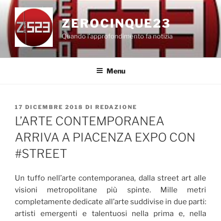
Salta
al
ZEROCINQUE23
contenuto
Quando l'approfondimento fa notizia
Menu
PUBBLICATO
17 DICEMBRE 2018
DI
REDAZIONE
IL
L’ARTE CONTEMPORANEA
ARRIVA A PIACENZA EXPO CON
#STREET
Un tuffo nell’arte contemporanea, dalla street art alle
visioni metropolitane più spinte. Mille metri
completamente dedicate all’arte suddivise in due parti:
artisti emergenti e talentuosi nella prima e, nella