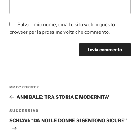
Salva il mio nome, email e sito web in questo
browser per la prossima volta che commento.
Navigazione
Articolo
PRECEDENTE
articoli
precedente:
ANNIBALE: TRA STORIA E MODERNITA’
Articolo
SUCCESSIVO
successivo
SCHIAVI: “DA NOI LE DONNE SI SENTONO SICURE”