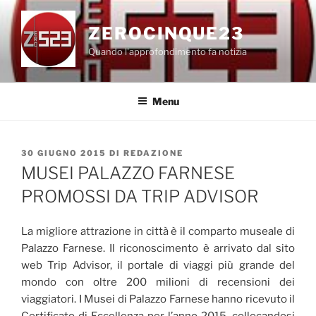
Salta
al
ZEROCINQUE23
contenuto
Quando l'approfondimento fa notizia
Menu
PUBBLICATO
30 GIUGNO 2015
DI
REDAZIONE
IL
MUSEI PALAZZO FARNESE
PROMOSSI DA TRIP ADVISOR
La migliore attrazione in città è il comparto museale di
Palazzo Farnese. Il riconoscimento è arrivato dal sito
web Trip Advisor, il portale di viaggi più grande del
mondo con oltre 200 milioni di recensioni dei
viaggiatori. I Musei di Palazzo Farnese hanno ricevuto il