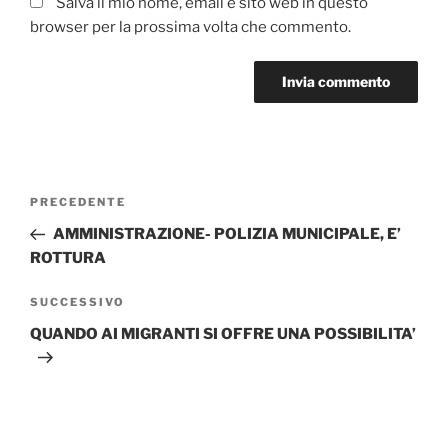
Salva il mio nome, email e sito web in questo
browser per la prossima volta che commento.
Navigazione
Articolo
PRECEDENTE
articoli
precedente:
AMMINISTRAZIONE- POLIZIA MUNICIPALE, E’
ROTTURA
Articolo
SUCCESSIVO
successivo
QUANDO AI MIGRANTI SI OFFRE UNA POSSIBILITA’