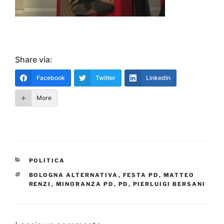
Share via:
Facebook
Twitter
LinkedIn
More
CATEGORIE
POLITICA
TAG
BOLOGNA ALTERNATIVA
,
FESTA PD
,
MATTEO
RENZI
,
MINORANZA PD
,
PD
,
PIERLUIGI BERSANI