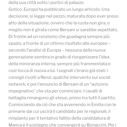
della sua città sotto i portici di palazzo
Gotico.
Europa
ha pubblicato un lungo articolo. Una
decisione, si legge nel pezzo, maturata dopo ever preso
atto della situazione, ovvero che la ruota non gira, o
meglio non è girata come Bersani si sarebbe aspettato.
Di fronte ad un renzismo che guadagna sempre più
spazio, a fronte di un ottimo risultato alle europee –
secondo l’analisi di
Europa –
nessuna della nuova
generazione sembra in grado di riorganizzare l’idea
della minoranza interna, sempre più frammentata e
così tocca di nuova a lui. I segnali c’erano già stati: i
consigli rivolti a Renzi, qualche intervento sui social
network, e poi l’annuncio di Bersani di un “autunno
impegnativo” che sta per cominciare. I cavalli di
battaglia rimangono gli stessi, primo tra tutti il partito.
Cominciando da ciò che sta avvenendo in Emilia con le
primarie dai cui uscirà il candidato per le regionali, il
rimpianto per il tentativo fallito della candidatura di
Manca e il sostegno che convergerà su Bonaccini. Poi i