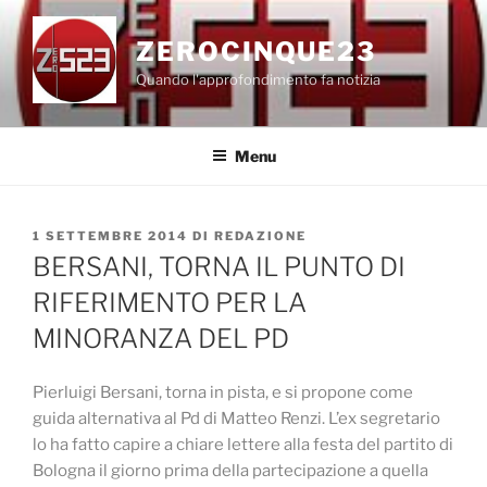
Salta
al
ZEROCINQUE23
contenuto
Quando l'approfondimento fa notizia
Menu
PUBBLICATO
1 SETTEMBRE 2014
DI
REDAZIONE
IL
BERSANI, TORNA IL PUNTO DI
RIFERIMENTO PER LA
MINORANZA DEL PD
Pierluigi Bersani, torna in pista, e si propone come
guida alternativa al Pd di Matteo Renzi. L’ex segretario
lo ha fatto capire a chiare lettere alla festa del partito di
Bologna il giorno prima della partecipazione a quella