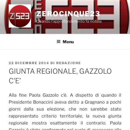
Salta
al
ZEROCINQUE23
contenuto
Quando l'approfondimento fa notizia
Menu
PUBBLICATO
22 DICEMBRE 2014
DI
REDAZIONE
IL
GIUNTA REGIONALE, GAZZOLO
C’E’
Alla fine Paola Gazzolo c’è. A dispetto di quando il
Presidente Bonaccini aveva detto a Gragnano a pochi
giorni dalla sua elezione, che non sarebbe stato
rappresentato criterio territoriale, la nuova giunta
regionale mostra esattamente il contrario. Paola