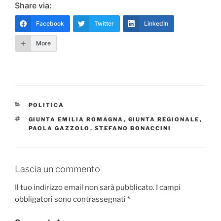
Share via:
Facebook
Twitter
LinkedIn
More
CATEGORIE
POLITICA
TAG
GIUNTA EMILIA ROMAGNA
,
GIUNTA REGIONALE
,
PAOLA GAZZOLO
,
STEFANO BONACCINI
Lascia un commento
Il tuo indirizzo email non sarà pubblicato.
I campi
obbligatori sono contrassegnati
*