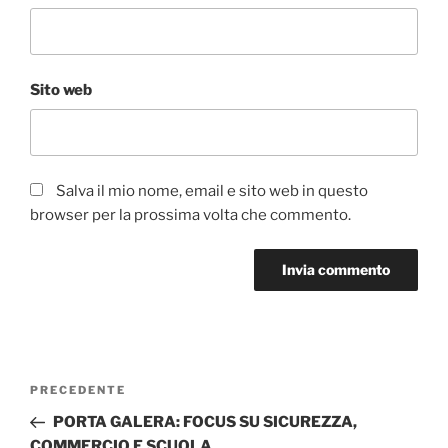
Sito web
Salva il mio nome, email e sito web in questo
browser per la prossima volta che commento.
Navigazione
Articolo
PRECEDENTE
articoli
precedente:
PORTA GALERA: FOCUS SU SICUREZZA,
COMMERCIO E SCUOLA