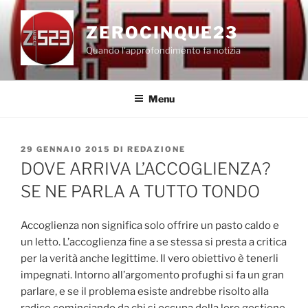
Salta
al
ZEROCINQUE23
contenuto
Quando l'approfondimento fa notizia
Menu
PUBBLICATO
29 GENNAIO 2015
DI
REDAZIONE
IL
DOVE ARRIVA L’ACCOGLIENZA?
SE NE PARLA A TUTTO TONDO
Accoglienza non significa solo offrire un pasto caldo e
un letto. L’accoglienza fine a se stessa si presta a critica
per la verità anche legittime. Il vero obiettivo è tenerli
impegnati. Intorno all’argomento profughi si fa un gran
parlare, e se il problema esiste andrebbe risolto alla