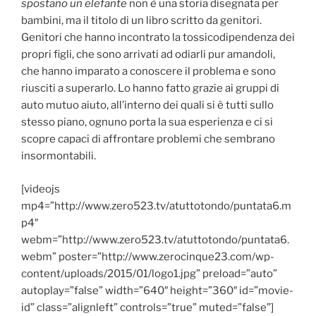
spostano un elefante
non è una storia disegnata per
bambini, ma il titolo di un libro scritto da genitori.
Genitori che hanno incontrato la tossicodipendenza dei
propri figli, che sono arrivati ad odiarli pur amandoli,
che hanno imparato a conoscere il problema e sono
riusciti a superarlo. Lo hanno fatto grazie ai gruppi di
auto mutuo aiuto, all’interno dei quali si è tutti sullo
stesso piano, ognuno porta la sua esperienza e ci si
scopre capaci di affrontare problemi che sembrano
insormontabili.
[videojs
mp4=”http://www.zero523.tv/atuttotondo/puntata6.m
p4″
webm=”http://www.zero523.tv/atuttotondo/puntata6.
webm” poster=”http://www.zerocinque23.com/wp-
content/uploads/2015/01/logo1.jpg” preload=”auto”
autoplay=”false” width=”640″ height=”360″ id=”movie-
id” class=”alignleft” controls=”true” muted=”false”]