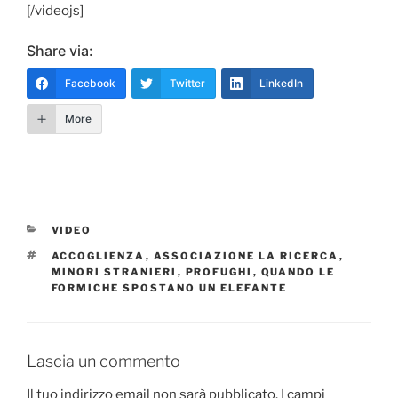
[/videojs]
Share via:
Facebook
Twitter
LinkedIn
More
CATEGORIE
VIDEO
TAG
ACCOGLIENZA
,
ASSOCIAZIONE LA RICERCA
,
MINORI STRANIERI
,
PROFUGHI
,
QUANDO LE
FORMICHE SPOSTANO UN ELEFANTE
Lascia un commento
Il tuo indirizzo email non sarà pubblicato.
I campi