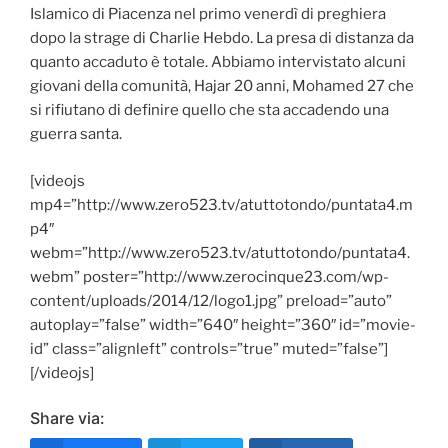
Islamico di Piacenza nel primo venerdì di preghiera
dopo la strage di Charlie Hebdo. La presa di distanza da
quanto accaduto è totale. Abbiamo intervistato alcuni
giovani della comunità, Hajar 20 anni, Mohamed 27 che
si rifiutano di definire quello che sta accadendo una
guerra santa.
[videojs
mp4=”http://www.zero523.tv/atuttotondo/puntata4.m
p4″
webm=”http://www.zero523.tv/atuttotondo/puntata4.
webm” poster=”http://www.zerocinque23.com/wp-
content/uploads/2014/12/logo1.jpg” preload=”auto”
autoplay=”false” width=”640″ height=”360″ id=”movie-
id” class=”alignleft” controls=”true” muted=”false”]
[/videojs]
Share via: