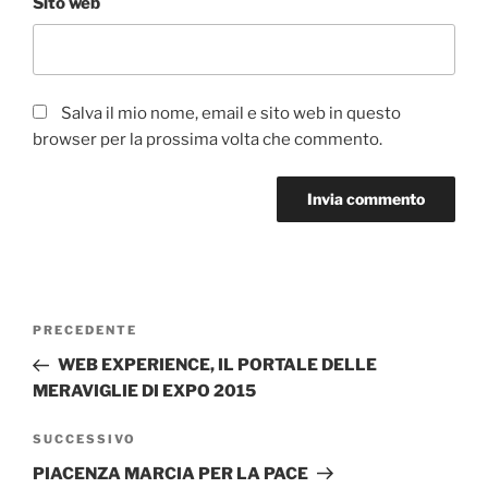
Sito web
Salva il mio nome, email e sito web in questo
browser per la prossima volta che commento.
Navigazione
Articolo
PRECEDENTE
articoli
precedente:
WEB EXPERIENCE, IL PORTALE DELLE
MERAVIGLIE DI EXPO 2015
Articolo
SUCCESSIVO
successivo
PIACENZA MARCIA PER LA PACE