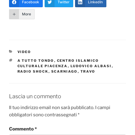
Facebook
Twitter
LinkedIn
More
CATEGORIE
VIDEO
TAG
A TUTTO TONDO
,
CENTRO ISLAMICO
CULTURALE PIACENZA
,
LUDOVICO ALBASI
,
RADIO SHOCK
,
SCARNIAGO
,
TRAVO
Lascia un commento
Il tuo indirizzo email non sarà pubblicato.
I campi
obbligatori sono contrassegnati
*
Commento
*