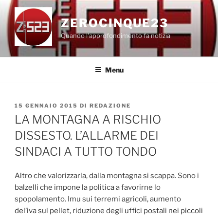
Salta
al
ZEROCINQUE23
contenuto
Quando l'approfondimento fa notizia
Menu
PUBBLICATO
15 GENNAIO 2015
DI
REDAZIONE
IL
LA MONTAGNA A RISCHIO
DISSESTO. L’ALLARME DEI
SINDACI A TUTTO TONDO
Altro che valorizzarla, dalla montagna si scappa. Sono i
balzelli che impone la politica a favorirne lo
spopolamento. Imu sui terremi agricoli, aumento
del’iva sul pellet, riduzione degli uffici postali nei piccoli