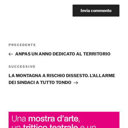
Navigazione
Articolo
PRECEDENTE
articoli
precedente:
ANPAS UN ANNO DEDICATO AL TERRITORIO
Articolo
SUCCESSIVO
successivo
LA MONTAGNA A RISCHIO DISSESTO. L’ALLARME
DEI SINDACI A TUTTO TONDO