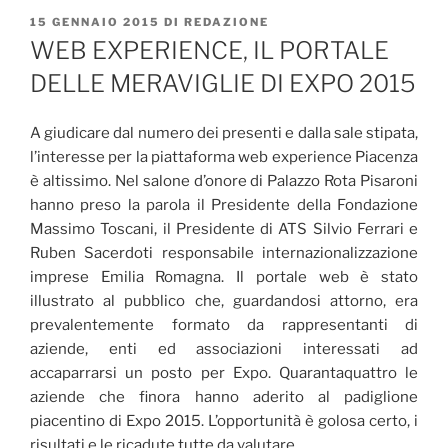
PUBBLICATO
15 GENNAIO 2015
DI
REDAZIONE
IL
WEB EXPERIENCE, IL PORTALE
DELLE MERAVIGLIE DI EXPO 2015
A giudicare dal numero dei presenti e dalla sale stipata,
l’interesse per la piattaforma web experience Piacenza
è altissimo. Nel salone d’onore di Palazzo Rota Pisaroni
hanno preso la parola il Presidente della Fondazione
Massimo Toscani, il Presidente di ATS Silvio Ferrari e
Ruben Sacerdoti responsabile internazionalizzazione
imprese Emilia Romagna. Il portale web è stato
illustrato al pubblico che, guardandosi attorno, era
prevalentemente formato da rappresentanti di
aziende, enti ed associazioni interessati ad
accaparrarsi un posto per Expo. Quarantaquattro le
aziende che finora hanno aderito al padiglione
piacentino di Expo 2015. L’opportunità è golosa certo, i
risultati e le ricadute tutte da valutare.