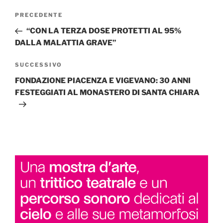
Navigazione
Articolo
PRECEDENTE
articoli
precedente:
“CON LA TERZA DOSE PROTETTI AL 95%
DALLA MALATTIA GRAVE”
Articolo
SUCCESSIVO
successivo
FONDAZIONE PIACENZA E VIGEVANO: 30 ANNI
FESTEGGIATI AL MONASTERO DI SANTA CHIARA