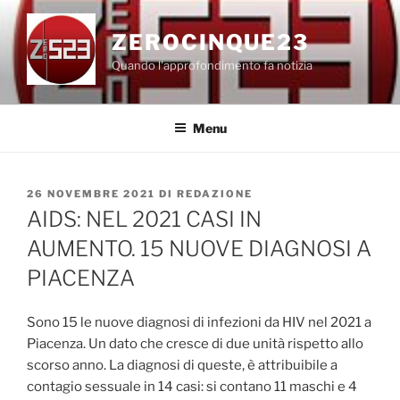
Salta
al
ZEROCINQUE23
contenuto
Quando l'approfondimento fa notizia
Menu
PUBBLICATO
26 NOVEMBRE 2021
DI
REDAZIONE
IL
AIDS: NEL 2021 CASI IN
AUMENTO. 15 NUOVE DIAGNOSI A
PIACENZA
Sono 15 le nuove diagnosi di infezioni da HIV nel 2021 a
Piacenza. Un dato che cresce di due unità rispetto allo
scorso anno. La diagnosi di queste, è attribuibile a
contagio sessuale in 14 casi: si contano 11 maschi e 4