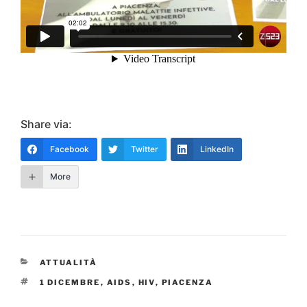
Share via:
Facebook
Twitter
LinkedIn
More
CATEGORIE
ATTUALITÀ
TAG
1 DICEMBRE
,
AIDS
,
HIV
,
PIACENZA