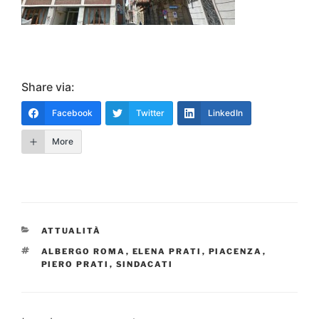
Share via:
Facebook
Twitter
LinkedIn
More
CATEGORIE
ATTUALITÀ
TAG
ALBERGO ROMA
,
ELENA PRATI
,
PIACENZA
,
PIERO PRATI
,
SINDACATI