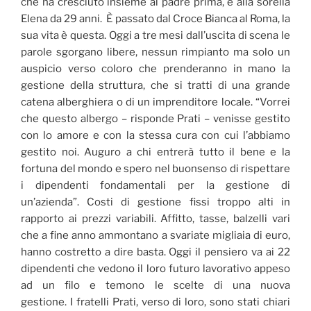
che ha cresciuto insieme al padre prima, e alla sorella
Elena da 29 anni. È passato dal Croce Bianca al Roma, la
sua vita è questa. Oggi a tre mesi dall’uscita di scena le
parole sgorgano libere, nessun rimpianto ma solo un
auspicio verso coloro che prenderanno in mano la
gestione della struttura, che si tratti di una grande
catena alberghiera o di un imprenditore locale. “Vorrei
che questo albergo – risponde Prati – venisse gestito
con lo amore e con la stessa cura con cui l’abbiamo
gestito noi. Auguro a chi entrerà tutto il bene e la
fortuna del mondo e spero nel buonsenso di rispettare
i dipendenti fondamentali per la gestione di
un’azienda”. Costi di gestione fissi troppo alti in
rapporto ai prezzi variabili. Affitto, tasse, balzelli vari
che a fine anno ammontano a svariate migliaia di euro,
hanno costretto a dire basta. Oggi il pensiero va ai 22
dipendenti che vedono il loro futuro lavorativo appeso
ad un filo e temono le scelte di una nuova
gestione. I fratelli Prati, verso di loro, sono stati chiari