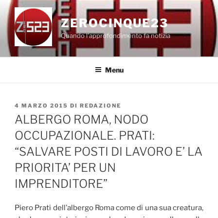
Salta
al
ZEROCINQUE23
contenuto
Quando l'approfondimento fa notizia
Menu
PUBBLICATO
4 MARZO 2015
DI
REDAZIONE
IL
ALBERGO ROMA, NODO
OCCUPAZIONALE. PRATI:
“SALVARE POSTI DI LAVORO E’ LA
PRIORITA’ PER UN
IMPRENDITORE”
Piero Prati dell’albergo Roma come di una sua creatura,