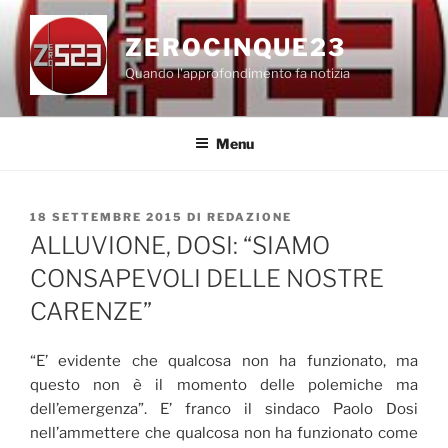
Salta
al
ZEROCINQUE23
contenuto
Quando l'approfondimento fa notizia
Menu
PUBBLICATO
18 SETTEMBRE 2015
DI
REDAZIONE
IL
ALLUVIONE, DOSI: “SIAMO
CONSAPEVOLI DELLE NOSTRE
CARENZE”
“E’ evidente che qualcosa non ha funzionato, ma
questo non è il momento delle polemiche ma
dell’emergenza”. E’ franco il sindaco Paolo Dosi
nell’ammettere che qualcosa non ha funzionato come