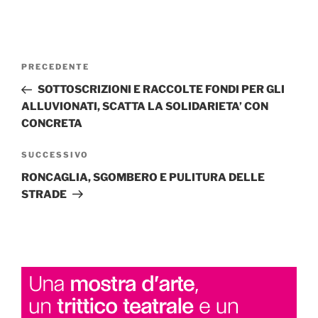
Navigazione
Articolo
PRECEDENTE
articoli
precedente:
SOTTOSCRIZIONI E RACCOLTE FONDI PER GLI
ALLUVIONATI, SCATTA LA SOLIDARIETA’ CON
CONCRETA
Articolo
SUCCESSIVO
successivo
RONCAGLIA, SGOMBERO E PULITURA DELLE
STRADE