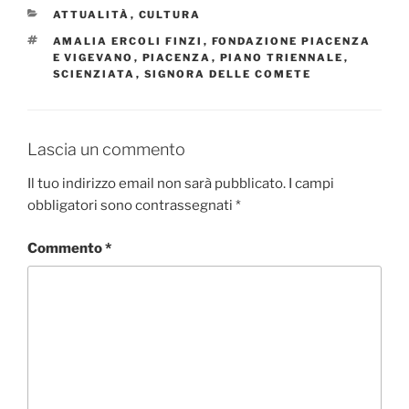
CATEGORIE
ATTUALITÀ
,
CULTURA
TAG
AMALIA ERCOLI FINZI
,
FONDAZIONE PIACENZA
E VIGEVANO
,
PIACENZA
,
PIANO TRIENNALE
,
SCIENZIATA
,
SIGNORA DELLE COMETE
Lascia un commento
Il tuo indirizzo email non sarà pubblicato.
I campi
obbligatori sono contrassegnati
*
Commento
*