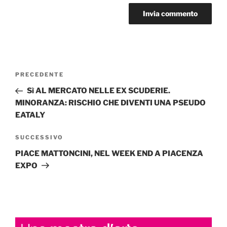
Navigazione
Articolo
PRECEDENTE
articoli
precedente:
Sì AL MERCATO NELLE EX SCUDERIE.
MINORANZA: RISCHIO CHE DIVENTI UNA PSEUDO
EATALY
Articolo
SUCCESSIVO
successivo
PIACE MATTONCINI, NEL WEEK END A PIACENZA
EXPO