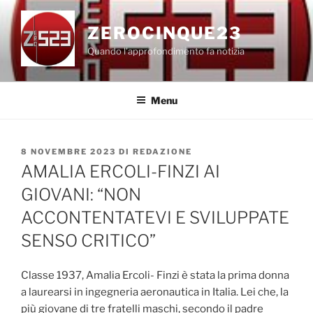
Salta
al
ZEROCINQUE23
contenuto
Quando l'approfondimento fa notizia
Menu
PUBBLICATO
8 NOVEMBRE 2023
DI
REDAZIONE
IL
AMALIA ERCOLI-FINZI AI
GIOVANI: “NON
ACCONTENTATEVI E SVILUPPATE
SENSO CRITICO”
Classe 1937, Amalia Ercoli- Finzi è stata la prima donna
a laurearsi in ingegneria aeronautica in Italia. Lei che, la
più giovane di tre fratelli maschi, secondo il padre