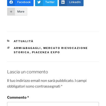
Facebook
Twitter
LinkedIn
More
CATEGORIE
ATTUALITÀ
TAG
ARMI&BAGAGLI
,
MERCATO RIEVOCAZIONE
STORICA
,
PIACENZA EXPO
Lascia un commento
Il tuo indirizzo email non sarà pubblicato.
I campi
obbligatori sono contrassegnati
*
Commento
*