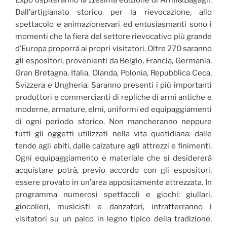
Expo ospiteranno la 11esima edizione di Armi&Bagagli.
Dall’artigianato storico per la rievocazione, allo
spettacolo e animazione
:
vari ed entusiasmanti sono i
momenti che la fiera del settore rievocativo più grande
d’Europa proporrà ai propri visitatori. Oltre 270 saranno
gli espositori, provenienti da Belgio,
Francia, Germania,
Gran Bretagna, Italia, Olanda, Polonia, Repubblica Ceca,
Svizzera e Ungheria. Saranno presenti i più importanti
produttori e commercianti di repliche di armi antiche e
moderne, armature, elmi, uniformi ed equipaggiamenti
di ogni periodo storico. Non mancheranno neppure
tutti gli oggetti utilizzati nella vita quotidiana: dalle
tende agli abiti, dalle calzature agli attrezzi e finimenti.
Ogni equipaggiamento e materiale che si desidererà
acquistare potrà, previo accordo con gli espositori,
essere provato in un’area appositamente attrezzata. In
programma numerosi spettacoli e giochi: giullari,
giocolieri, musicisti e danzatori, intratterranno i
visitatori su un palco in legno tipico della tradizione,