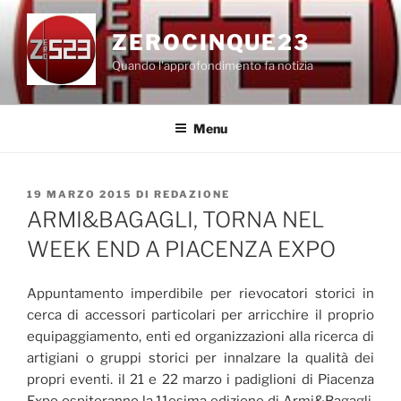
Salta
al
ZEROCINQUE23
contenuto
Quando l'approfondimento fa notizia
Menu
PUBBLICATO
19 MARZO 2015
DI
REDAZIONE
IL
ARMI&BAGAGLI, TORNA NEL
WEEK END A PIACENZA EXPO
Appuntamento imperdibile per rievocatori storici in
cerca di accessori particolari per arricchire il proprio
equipaggiamento, enti ed organizzazioni alla ricerca di
artigiani o gruppi storici per innalzare la qualità dei
propri eventi. il 21 e 22 marzo i padiglioni di Piacenza