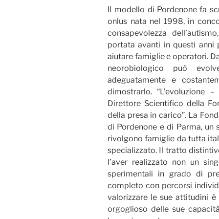
modello di Pordenone fa sc
Il
onlus nata nel 1998, in conc
consapevolezza dell’autismo,
portata avanti in questi anni 
aiutare famiglie e operatori. D
neorobiologico può evolv
adeguatamente e costantem
dimostrarlo. “L’evoluzione 
Direttore Scientifico della F
della presa in carico”. La Fond
di Pordenone e di Parma, un se
rivolgono famiglie da tutta ita
specializzato. Il tratto distin
l’aver realizzato non un sing
sperimentali in grado di p
completo con percorsi individu
valorizzare le sue attitudini
orgoglioso delle sue capacità.