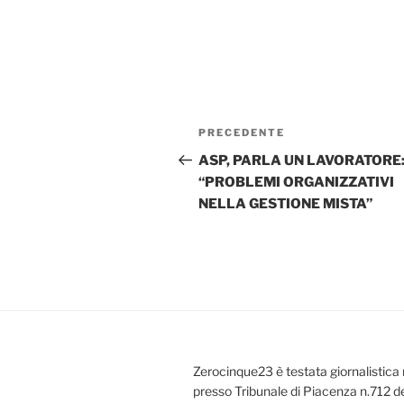
Navigazione
Articolo
PRECEDENTE
articoli
precedente:
ASP, PARLA UN LAVORATORE
“PROBLEMI ORGANIZZATIVI
NELLA GESTIONE MISTA”
Zerocinque23 è testata giornalistica 
presso Tribunale di Piacenza n.712 d