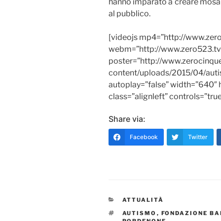
hanno imparato a creare mosaic
al pubblico.
[videojs mp4=”http://www.zer
webm=”http://www.zero523.tv
poster=”http://www.zerocinq
content/uploads/2015/04/auti
autoplay=”false” width=”640″ 
class=”alignleft” controls=”tru
Share via:
Facebook
Twitter
CATEGORIE
ATTUALITÀ
TAG
AUTISMO
,
FONDAZIONE BA