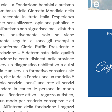
uola. La Fondazione bambini e autismo
omitanza della Giornata Mondiale della
 racconta in tutta italia l’esperienza
per sensibilizzare l’opinione pubblica, e
all’autismo non si guarisce ma il disturbo
ersi positivamente solo se viene
ente seguito, e sono gli esempi a
– conferma Cinzia Ruffin Presidente e
ondazione – è determinata dalla qualità
azione ha centri dislocati nelle province
rvizio diagnostico riabilitativo a cui si
lia e un servizio formativo consulenziale
tivo, che fa della Fondazione un modello è
olo servizio, bensì una rete di servizi
rendere in carico le persone in modo
ali. Rendere attivo il ragazzo autistico,
 è un modo per renderlo consapevole ed
 All’interno della fondazione i ragazzi