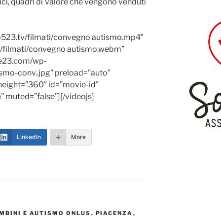
i, quadri di valore che vengono venduti
o523.tv/filmati/convegno autismo.mp4″
/filmati/convegno autismo.webm”
ue23.com/wp-
smo-conv..jpg” preload=”auto”
height=”360″ id=”movie-id”
e” muted=”false”][/videojs]
LinkedIn
More
MBINI E AUTISMO ONLUS
,
PIACENZA
,