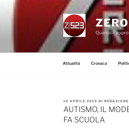
Salta
al
contenuto
ZERO
Quando l'appro
Attualità
Cronaca
Politi
PUBBLICATO
10 APRILE 2015
DI
REDAZIONE
IL
AUTISMO, IL MO
FA SCUOLA