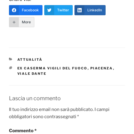
Facebook
Twitter
LinkedIn
More
CATEGORIE
ATTUALITÀ
TAG
EX CASERMA VIGILI DEL FUOCO
,
PIACENZA
,
VIALE DANTE
Lascia un commento
Il tuo indirizzo email non sarà pubblicato.
I campi
obbligatori sono contrassegnati
*
Commento
*