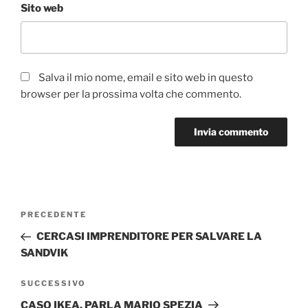
Sito web
Salva il mio nome, email e sito web in questo
browser per la prossima volta che commento.
Navigazione
Articolo
PRECEDENTE
articoli
precedente:
CERCASI IMPRENDITORE PER SALVARE LA
SANDVIK
Articolo
SUCCESSIVO
successivo
CASO IKEA, PARLA MARIO SPEZIA