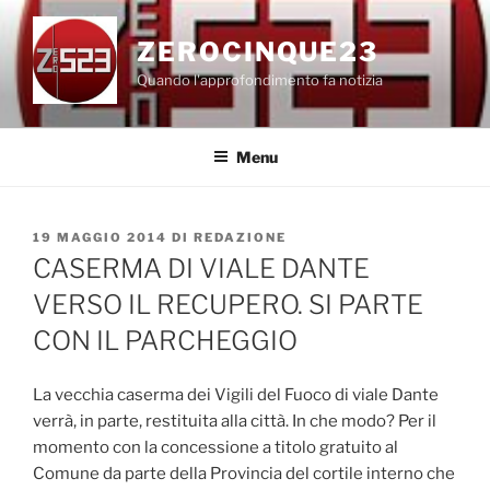
Salta
al
ZEROCINQUE23
contenuto
Quando l'approfondimento fa notizia
Menu
PUBBLICATO
19 MAGGIO 2014
DI
REDAZIONE
IL
CASERMA DI VIALE DANTE
VERSO IL RECUPERO. SI PARTE
CON IL PARCHEGGIO
La vecchia caserma dei Vigili del Fuoco di viale Dante
verrà, in parte, restituita alla città. In che modo? Per il
momento con la concessione a titolo gratuito al
Comune da parte della Provincia del cortile interno che