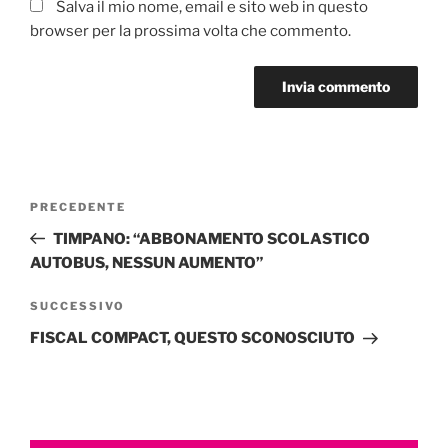
Salva il mio nome, email e sito web in questo
browser per la prossima volta che commento.
Navigazione
Articolo
PRECEDENTE
articoli
precedente:
TIMPANO: “ABBONAMENTO SCOLASTICO
AUTOBUS, NESSUN AUMENTO”
Articolo
SUCCESSIVO
successivo
FISCAL COMPACT, QUESTO SCONOSCIUTO