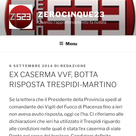
Salta
al
ZEROCINQUE23
contenuto
Quando l'approfondimento fa notizia
Menu
PUBBLICATO
6 SETTEMBRE 2014
DI
REDAZIONE
IL
EX CASERMA VVF, BOTTA
RISPOSTA TRESPIDI-MARTINO
Se la lettera che il Presidente della Provincia spedì al
comandante dei Vigili del Fuoco di Piacenza fino a ieri
non aveva avuto risposta, oggi ce l’ha. Ci riferiamo alle
dichiarazioni che ieri ha utilizzato il Trespidi riguardo
alle condizioni nelle quali è stata l’ex caserma di viale