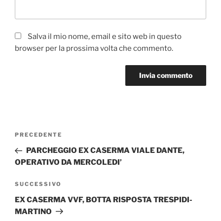
Salva il mio nome, email e sito web in questo
browser per la prossima volta che commento.
Navigazione
Articolo
PRECEDENTE
articoli
precedente:
PARCHEGGIO EX CASERMA VIALE DANTE,
OPERATIVO DA MERCOLEDI’
Articolo
SUCCESSIVO
successivo
EX CASERMA VVF, BOTTA RISPOSTA TRESPIDI-
MARTINO