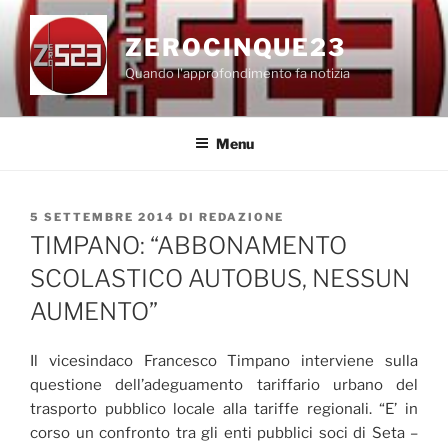
Salta
al
ZEROCINQUE23
contenuto
Quando l'approfondimento fa notizia
Menu
PUBBLICATO
5 SETTEMBRE 2014
DI
REDAZIONE
IL
TIMPANO: “ABBONAMENTO
SCOLASTICO AUTOBUS, NESSUN
AUMENTO”
Il vicesindaco Francesco Timpano interviene sulla
questione dell’adeguamento tariffario urbano del
trasporto pubblico locale alla tariffe regionali. “E’ in
corso un confronto tra gli enti pubblici soci di Seta –