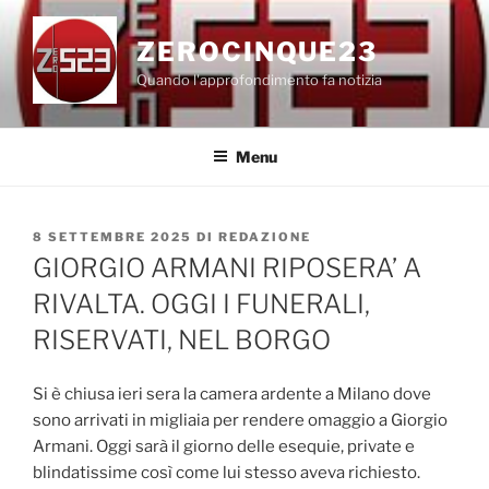
Salta
al
ZEROCINQUE23
contenuto
Quando l'approfondimento fa notizia
Menu
PUBBLICATO
8 SETTEMBRE 2025
DI
REDAZIONE
IL
GIORGIO ARMANI RIPOSERA’ A
RIVALTA. OGGI I FUNERALI,
RISERVATI, NEL BORGO
Si è chiusa ieri sera la camera ardente a Milano dove
sono arrivati in migliaia per rendere omaggio a Giorgio
Armani. Oggi sarà il giorno delle esequie, private e
blindatissime così come lui stesso aveva richiesto.