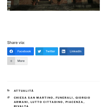
Share via:
Facebook
Twitter
LinkedIn
More
CATEGORIE
ATTUALITÀ
TAG
CHIESA SAN MARTINO
,
FUNERALI
,
GIORGIO
ARMANI
,
LUTTO CITTADINO
,
PIACENZA
,
RIVALTA