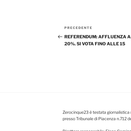
Navigazione
Articolo
PRECEDENTE
articoli
precedente:
REFERENDUM: AFFLUENZA A
20%. SI VOTA FINO ALLE 15
Zerocinque23 è testata giornalistica 
presso Tribunale di Piacenza n.712 d