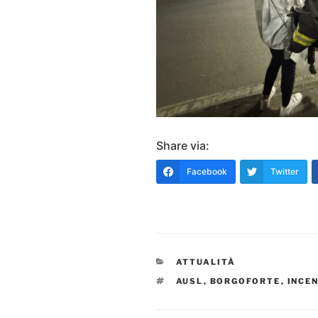
Share via:
Facebook
Twitter
CATEGORIE
ATTUALITÀ
TAG
AUSL
,
BORGOFORTE
,
INCE