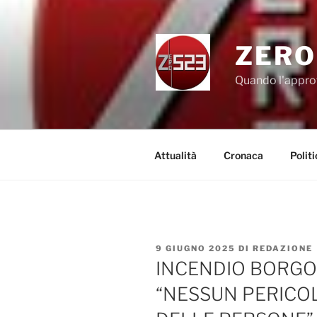
Salta
al
contenuto
ZERO
Quando l'appro
Attualità
Cronaca
Politi
PUBBLICATO
9 GIUGNO 2025
DI
REDAZIONE
IL
INCENDIO BORGO
“NESSUN PERICO