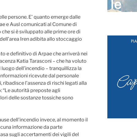
elle persone. E’ quanto emerge dalle
Arpae e Ausl comunicati al Comune di
 che si è sviluppato alle prime ore di
dell’area Iren adibita allo stoccaggio
to e definitivo di Arpae che arriverà nei
Piacenza Katia Tarasconi – che ha voluto
 luogo dell’incendio – tranquillizza la
e informazioni ricevute dal personale
ibadisce l’assenza di rischi legati alla
o: “Le autorità preposte agli
lori delle sostanze tossiche sono
cause dell’incendio invece, al momento il
lcuna informazione da parte
basa sugli accertamenti dei vigili del