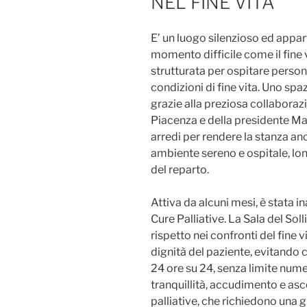
NEL FINE VITA
E’ un luogo silenzioso ed appart
momento difficile come il fine vi
strutturata per ospitare perso
condizioni di fine vita. Uno spa
grazie alla preziosa collaboraz
Piacenza e della presidente Ma
arredi per rendere la stanza an
ambiente sereno e ospitale, lont
del reparto.
Attiva da alcuni mesi, è stata i
Cure Palliative. La Sala del So
rispetto nei confronti del fine v
dignità del paziente, evitando 
24 ore su 24, senza limite numeri
tranquillità, accudimento e asc
palliative, che richiedono una