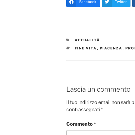
Facebook
Twitter
CATEGORIE
ATTUALITÀ
TAG
FINE VITA
,
PIACENZA
,
PRO
Lascia un commento
Il tuo indirizzo email non sarà 
contrassegnati
*
Commento
*