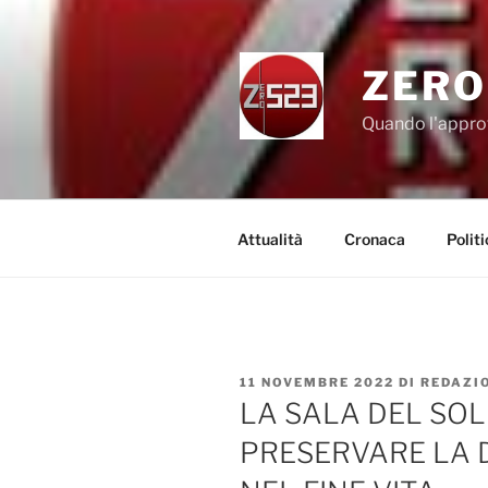
Salta
al
contenuto
ZERO
Quando l'appro
Attualità
Cronaca
Politi
PUBBLICATO
11 NOVEMBRE 2022
DI
REDAZI
IL
LA SALA DEL SOL
PRESERVARE LA D