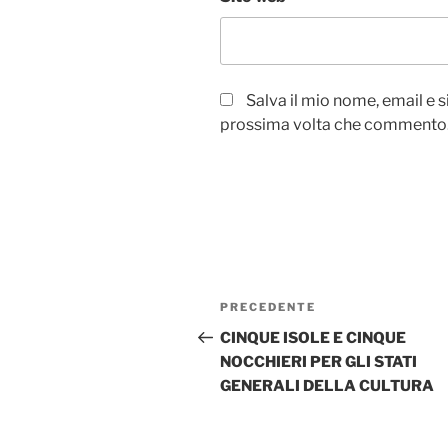
Salva il mio nome, email e 
prossima volta che commento
Navigazione
Articolo
PRECEDENTE
articoli
precedente:
CINQUE ISOLE E CINQUE
NOCCHIERI PER GLI STATI
GENERALI DELLA CULTURA