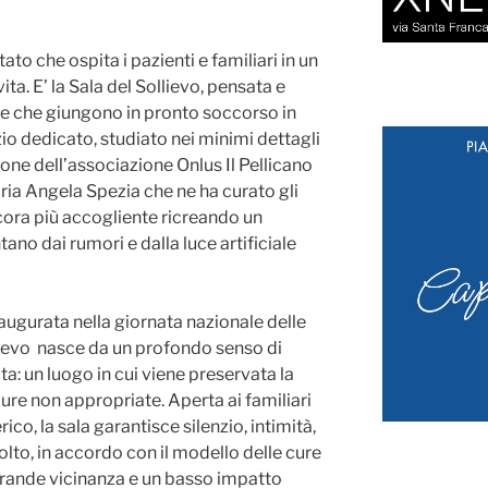
ato che ospita i pazienti e familiari in un
ta. E’ la Sala del Sollievo, pensata e
ne che giungono in pronto soccorso in
zio dedicato, studiato nei minimi dettagli
ione dell’associazione Onlus Il Pellicano
ria Angela Spezia che ne ha curato gli
cora più accogliente ricreando un
ano dai rumori e dalla luce artificiale
naugurata nella giornata nazionale delle
llievo nasce da un profondo senso di
ita: un luogo in cui viene preservata la
cure non appropriate. Aperta ai familiari
co, la sala garantisce silenzio, intimità,
olto, in accordo con il modello delle cure
 grande vicinanza e un basso impatto