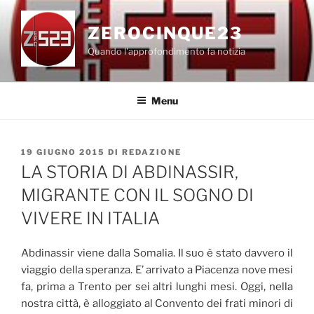
Salta
al
ZEROCINQUE23
contenuto
Quando l'approfondimento fa notizia
Menu
PUBBLICATO
19 GIUGNO 2015
DI
REDAZIONE
IL
LA STORIA DI ABDINASSIR,
MIGRANTE CON IL SOGNO DI
VIVERE IN ITALIA
Abdinassir viene dalla Somalia. Il suo è stato davvero il
viaggio della speranza. E’ arrivato a Piacenza nove mesi
fa, prima a Trento per sei altri lunghi mesi. Oggi, nella
nostra città, è alloggiato al Convento dei frati minori di