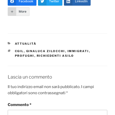
Facebook
Twitter
LinkedIn
More
CATEGORIE
ATTUALITÀ
TAG
CGIL
,
GINALUCA ZILOCCHI
,
IMMIGRATI
,
PROFUGHI
,
RICHIEDENTI ASILO
Lascia un commento
Il tuo indirizzo email non sarà pubblicato.
I campi
obbligatori sono contrassegnati
*
Commento
*