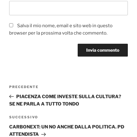
Salva il mio nome, email e sito web in questo
browser per la prossima volta che commento.
Navigazione
Articolo
PRECEDENTE
articoli
precedente:
PIACENZA COME INVESTE SULLA CULTURA?
SE NE PARLA A TUTTO TONDO
Articolo
SUCCESSIVO
successivo
CARBONEXT: UN NO ANCHE DALLA POLITICA. PD
ATTENDISTA