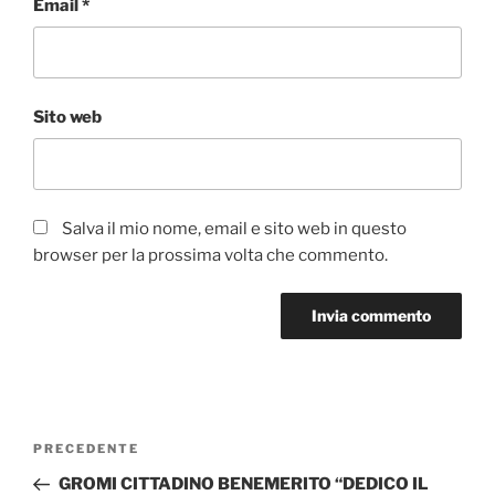
Email
*
Sito web
Salva il mio nome, email e sito web in questo
browser per la prossima volta che commento.
Navigazione
Articolo
PRECEDENTE
articoli
precedente:
GROMI CITTADINO BENEMERITO “DEDICO IL