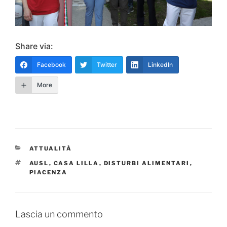
Share via:
Facebook
Twitter
LinkedIn
More
CATEGORIE
ATTUALITÀ
TAG
AUSL
,
CASA LILLA
,
DISTURBI ALIMENTARI
,
PIACENZA
Lascia un commento