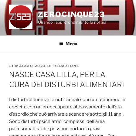
Salta
al
ZEROCINQUE23
contenuto
Quando l'approfondimento fa notizia
Menu
PUBBLICATO
11 MAGGIO 2024
DI
REDAZIONE
IL
NASCE CASA LILLA, PER LA
CURA DEI DISTURBI ALIMENTARI
I disturbi alimentari e nutrizionali sono un fenomeno in
crescita con un preoccupante abbassamento dell’età
d’esordio che può arrivare a scendere sotto gli 11 anni.
Sono disturbi psichiatrici complessi dell’area
psicosomatica che possono portare a gravi