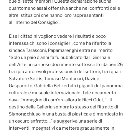
due di sette membri? Questa dichiarazione suona
quantomeno assai offensiva anche nei confronti delle
altre Istituzioni che hanno loro rappresentanti
all’interno del Consiglio”.
E se i cittadini vogliono vedere i risultati e poco
interessa chi sono i consiglieri, come ha riferito la
sindaca Tarasconi, Papamarenghi entra nel merito
“
Solo un paio d’anni fa fu pubblicato da Il Giornale
dell’Arte un corposo documento sottoscritto da ben 26
tra i più autorevoli professionisti del settore, tra i quali
Salvatore Settis, Tomaso Montanari, Davide
Gasparotto, Gabriella Belli ed altri giganti del panorama
culturale e museale internazionale. Tale documento
dava l’immagine di com’era allora la Ricci Oddi, “…il
destino della Galleria sembra lo stesso del Ritratto di
Signora: chiuso in una busta di plastica e dimenticato in
un oscuro anfratto…” e suggeriva una serie di
interventi impegnativi da mettere gradualmente in