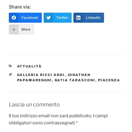
Share via:
Facebook
Twitter
LinkedIn
More
CATEGORIE
ATTUALITÀ
TAG
GALLERIA RICCI ODDI
,
JONATHAN
PAPAMARENGHI
,
KATIA TARASCONI
,
PIACENZA
Lascia un commento
Il tuo indirizzo email non sarà pubblicato.
I campi
obbligatori sono contrassegnati
*