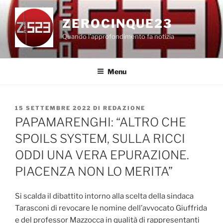
Salta
al
ZEROCINQUE23
contenuto
Quando l'approfondimento fa notizia
Menu
PUBBLICATO
15 SETTEMBRE 2022
DI
REDAZIONE
IL
PAPAMARENGHI: “ALTRO CHE
SPOILS SYSTEM, SULLA RICCI
ODDI UNA VERA EPURAZIONE.
PIACENZA NON LO MERITA”
Si scalda il dibattito intorno alla scelta della sindaca
Tarasconi di revocare le nomine dell’avvocato Giuffrida
e del professor Mazzocca in qualità di rappresentanti