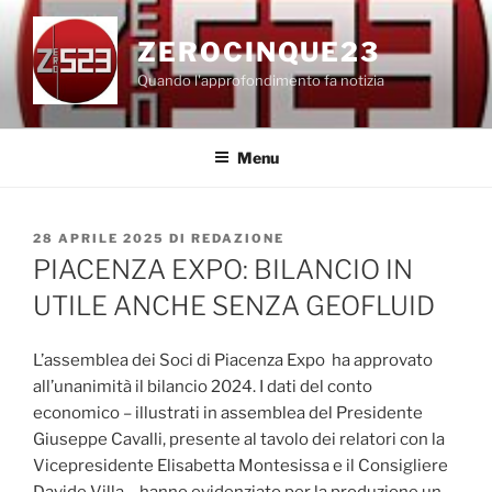
Salta
al
ZEROCINQUE23
contenuto
Quando l'approfondimento fa notizia
Menu
PUBBLICATO
28 APRILE 2025
DI
REDAZIONE
IL
PIACENZA EXPO: BILANCIO IN
UTILE ANCHE SENZA GEOFLUID
L’assemblea dei Soci di Piacenza Expo ha approvato
all’unanimità il bilancio 2024. I dati del conto
economico – illustrati in assemblea del Presidente
Giuseppe Cavalli, presente al tavolo dei relatori con la
Vicepresidente Elisabetta Montesissa e il Consigliere