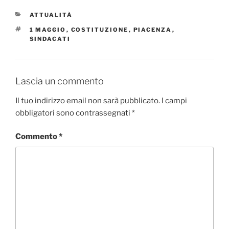
CATEGORIE
ATTUALITÀ
TAG
1 MAGGIO
,
COSTITUZIONE
,
PIACENZA
,
SINDACATI
Lascia un commento
Il tuo indirizzo email non sarà pubblicato.
I campi
obbligatori sono contrassegnati
*
Commento
*