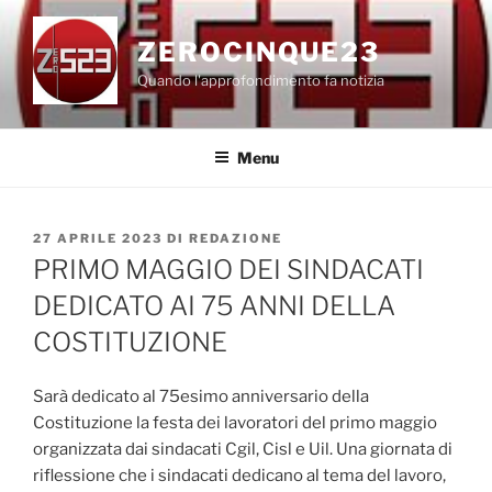
Salta
al
ZEROCINQUE23
contenuto
Quando l'approfondimento fa notizia
Menu
PUBBLICATO
27 APRILE 2023
DI
REDAZIONE
IL
PRIMO MAGGIO DEI SINDACATI
DEDICATO AI 75 ANNI DELLA
COSTITUZIONE
Sarà dedicato al 75esimo anniversario della
Costituzione la festa dei lavoratori del primo maggio
organizzata dai sindacati Cgil, Cisl e Uil. Una giornata di
riflessione che i sindacati dedicano al tema del lavoro,