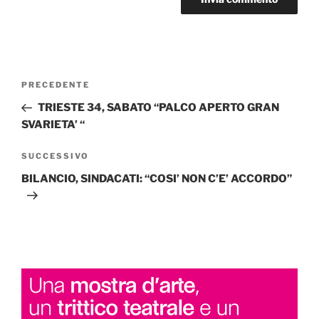
Navigazione
Articolo
PRECEDENTE
articoli
precedente:
TRIESTE 34, SABATO “PALCO APERTO GRAN
SVARIETA’ “
Articolo
SUCCESSIVO
successivo
BILANCIO, SINDACATI: “COSI’ NON C’E’ ACCORDO”