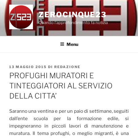
Salta
al
ZEROCINQUE23
contenuto
Quando l'approfondimento fa notizia
Menu
PUBBLICATO
13 MAGGIO 2015
DI
REDAZIONE
IL
PROFUGHI MURATORI E
TINTEGGIATORI AL SERVIZIO
DELLA CITTA’
Saranno una ventina e per un paio di settimane, seguiti
dall’ente scuola per la formazione edile, si
impegneranno in piccoli lavori di manutenzione e
muratura. Il tema profughi, o meglio migranti, è una