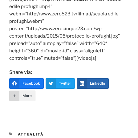
edile profughi.mp4″
webm=”http://www.zero523.tv/filmati/scuola edile
profughi.webm”
poster=”http://www.zerocinque23.com/wp-
content/uploads/2015/05/protocollo-profughi.jpg”
preload=”auto” autoplay=”false” width=”640″
height=”360″ id=”movie-id” class=”alignleft”
controls=”true” muted=”false”][/videojs]
Share via:
Facebook
Twitter
LinkedIn
More
CATEGORIE
ATTUALITÀ