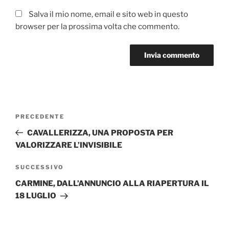
Salva il mio nome, email e sito web in questo
browser per la prossima volta che commento.
Navigazione
Articolo
PRECEDENTE
articoli
precedente:
CAVALLERIZZA, UNA PROPOSTA PER
VALORIZZARE L’INVISIBILE
Articolo
SUCCESSIVO
successivo
CARMINE, DALL’ANNUNCIO ALLA RIAPERTURA IL
18 LUGLIO