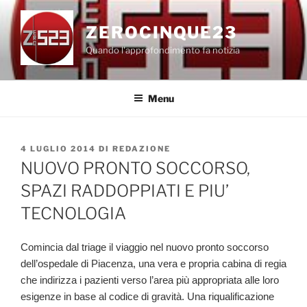
Salta
al
ZEROCINQUE23
contenuto
Quando l'approfondimento fa notizia
Menu
PUBBLICATO
4 LUGLIO 2014
DI
REDAZIONE
IL
NUOVO PRONTO SOCCORSO,
SPAZI RADDOPPIATI E PIU’
TECNOLOGIA
Comincia dal triage il viaggio nel nuovo pronto soccorso
dell’ospedale di Piacenza, una vera e propria cabina di regia
che indirizza i pazienti verso l’area più appropriata alle loro
esigenze in base al codice di gravità. Una riqualificazione