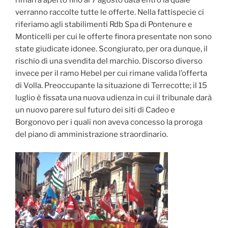
rimarrà aperto fino al 7 agosto data entro la quale
verranno raccolte tutte le offerte. Nella fattispecie ci
riferiamo agli stabilimenti Rdb Spa di Pontenure e
Monticelli per cui le offerte finora presentate non sono
state giudicate idonee. Scongiurato, per ora dunque, il
rischio di una svendita del marchio. Discorso diverso
invece per il ramo Hebel per cui rimane valida l’offerta
di Volla. Preoccupante la situazione di Terrecotte; il 15
luglio è fissata una nuova udienza in cui il tribunale darà
un nuovo parere sul futuro dei siti di Cadeo e
Borgonovo per i quali non aveva concesso la proroga
del piano di amministrazione straordinario.