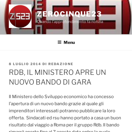
Salta
al
ZEROCINQUE23
contenuto
Quando l'approfondimento fa notizia
Menu
PUBBLICATO
8 LUGLIO 2014
DI
REDAZIONE
IL
RDB, IL MINISTERO APRE UN
NUOVO BANDO DI GARA
Il Ministero dello Sviluppo economico ha concesso
l’apertura di un nuovo bando grazie al quale gli
imprenditori interessati potranno pubblicare la loro
offerta. Sindacati ed rsu hanno portato a casa un buon
risultato dal viaggio a Roma per il gruppo Rdb. Il bando