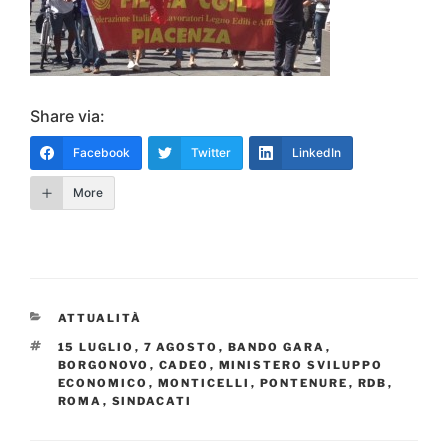
Share via:
Facebook
Twitter
LinkedIn
More
CATEGORIE
ATTUALITÀ
TAG
15 LUGLIO
,
7 AGOSTO
,
BANDO GARA
,
BORGONOVO
,
CADEO
,
MINISTERO SVILUPPO
ECONOMICO
,
MONTICELLI
,
PONTENURE
,
RDB
,
ROMA
,
SINDACATI