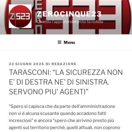
Salta
al
ZEROCINQUE23
contenuto
Quando l'approfondimento fa notizia
Menu
PUBBLICATO
23 GIUGNO 2025
DI
REDAZIONE
IL
TARASCONI: “LA SICUREZZA NON
E’ DI DESTRA NE’ DI SINISTRA.
SERVONO PIU’ AGENTI”
“Spero si capisca che da parte dell’amministrazione
non vi è alcuna scusante quando accadono fatti
incresciosi” e ancora “spero che arrivino presto più
agenti sul territorio perché, quelli attuali, non coprono