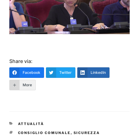
Share via:
Facebook
Twitter
LinkedIn
More
CATEGORIE
ATTUALITÀ
TAG
CONSIGLIO COMUNALE
,
SICUREZZA