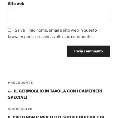
Sito web
Salva il mio nome, email e sito web in questo
browser per la prossima volta che commento.
Navigazione
Articolo
PRECEDENTE
articoli
precedente:
IL GERMOGLIO IN TAVOLA CON I CAMERIERI
SPECIALI
Articolo
SUCCESSIVO
successivo
IL CIELO NON E’ PER TUTTI: STORIE DI FUGA E DI