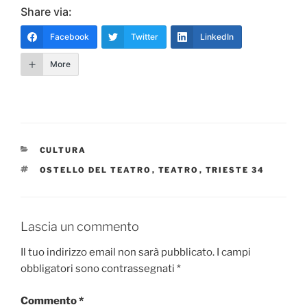
Share via:
Facebook
Twitter
LinkedIn
More
CATEGORIE
CULTURA
TAG
OSTELLO DEL TEATRO
,
TEATRO
,
TRIESTE 34
Lascia un commento
Il tuo indirizzo email non sarà pubblicato.
I campi
obbligatori sono contrassegnati
*
Commento
*