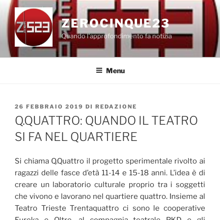
Salta
al
ZEROCINQUE23
contenuto
Quando l'approfondimento fa notizia
Menu
PUBBLICATO
26 FEBBRAIO 2019
DI
REDAZIONE
IL
Q.QUATTRO: QUANDO IL TEATRO
SI FA NEL QUARTIERE
Si chiama Q.Quattro il progetto sperimentale rivolto ai
ragazzi delle fasce d’età 11-14 e 15-18 anni. L’idea è di
creare un laboratorio culturale proprio tra i soggetti
che vivono e lavorano nel quartiere quattro. Insieme al
Teatro Trieste Trentaquattro
ci sono le cooperative