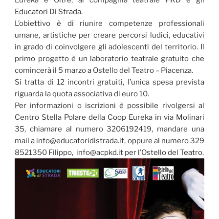
Eureka e Oltre, al compagnia teatrale PKD e gli
Educatori Di Strada
.
L’obiettivo è di riunire competenze professionali
umane, artistiche per creare percorsi ludici, educativi
in
grado di coinvolgere gli adolescenti del territorio. Il
primo progetto è un laboratorio teatrale gratuito che
comincerà il 5 marzo a
Ostello del Teatro – Piacenza
.
Si tratta di 12 incontri gratuiti, l’unica spesa prevista
riguarda la quota associativa di euro 10.
Per informazioni o iscrizioni è possibile rivolgersi al
Centro Stella Polare della Coop
Eureka in via Molinari
35, chiamare al numero 3206192419, mandare una
mail a
info@educatoridistrada.it, oppure al numero 329
8521350 Filippo, info@acpkd.it per l’Ostello del Teatro.