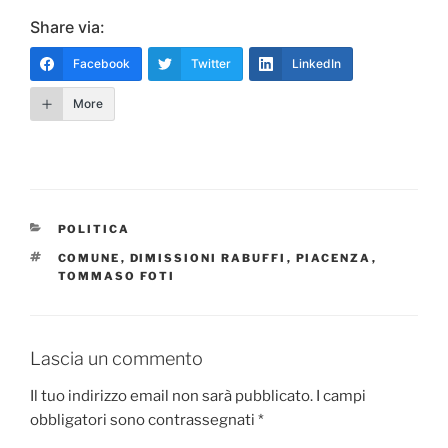
Share via:
Facebook
Twitter
LinkedIn
More
CATEGORIE
POLITICA
TAG
COMUNE
,
DIMISSIONI RABUFFI
,
PIACENZA
,
TOMMASO FOTI
Lascia un commento
Il tuo indirizzo email non sarà pubblicato.
I campi
obbligatori sono contrassegnati
*