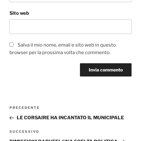
Sito web
Salva il mio nome, email e sito web in questo
browser per la prossima volta che commento.
Navigazione
Articolo
PRECEDENTE
articoli
precedente:
LE CORSAIRE HA INCANTATO IL MUNICIPALE
Articolo
SUCCESSIVO
successivo