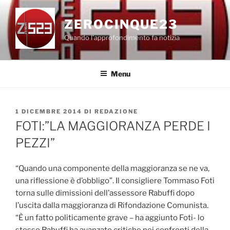
Salta
al
ZEROCINQUE23
contenuto
Quando l'approfondimento fa notizia
Menu
PUBBLICATO
1 DICEMBRE 2014
DI
REDAZIONE
IL
FOTI:”LA MAGGIORANZA PERDE I
PEZZI”
“Quando una componente della maggioranza se ne va,
una riflessione è d’obbligo”. Il consigliere Tommaso Foti
torna sulle dimissioni dell’assessore Rabuffi dopo
l’uscita dalla maggioranza di Rifondazione Comunista.
“È un fatto politicamente grave – ha aggiunto Foti- lo